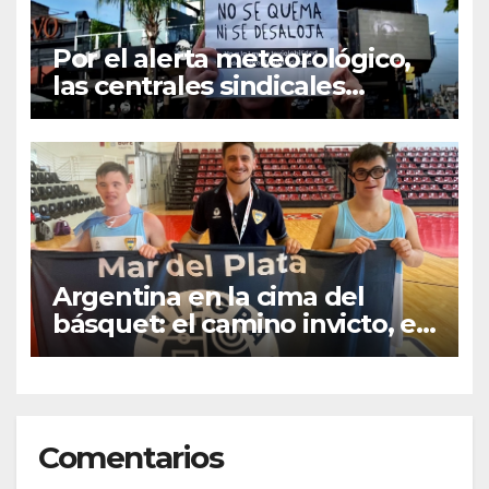
Por el alerta meteorológico,
las centrales sindicales
suspendieron la convocatoria
contra la Ley de Tierras en
Mar del Plata
Argentina en la cima del
básquet: el camino invicto, el
esfuerzo familiar y la jugada
que valió un Mundial
Comentarios