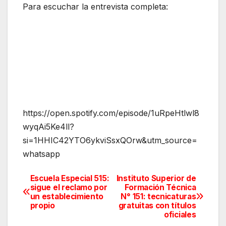
Para escuchar la entrevista completa:
https://open.spotify.com/episode/1uRpeHtlwl8
wyqAi5Ke4ll?
si=1HHIC42YTO6ykviSsxQOrw&utm_source=
whatsapp
Escuela Especial 515:
Instituto Superior de
Navegación
sigue el reclamo por
Formación Técnica
un establecimiento
N° 151: tecnicaturas
de
propio
gratuitas con títulos
oficiales
entradas