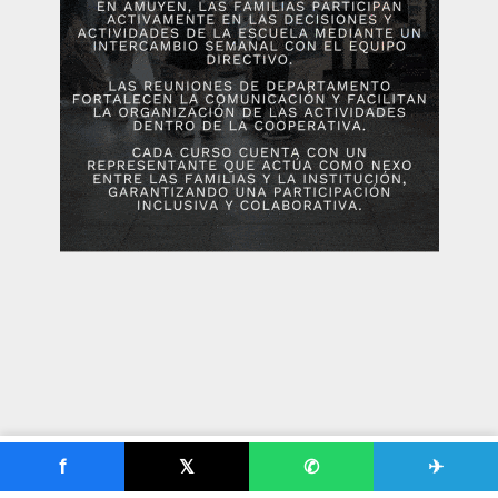
f
𝕏
✆
✈