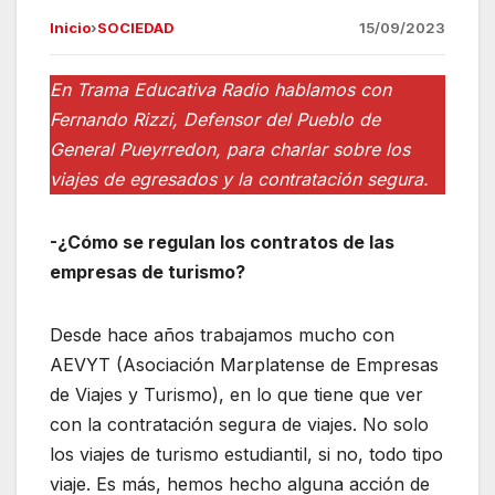
a
h
el
m
Inicio
›
SOCIEDAD
15/09/2023
c
at
e
ail
e
s
gr
En Trama Educativa Radio hablamos con
b
A
a
Fernando Rizzi, Defensor del Pueblo de
o
p
m
General Pueyrredon, para charlar sobre los
o
p
viajes de egresados y la contratación segura.
k
-¿Cómo se regulan los contratos de las
empresas de turismo?
Desde hace años trabajamos mucho con
AEVYT (Asociación Marplatense de Empresas
de Viajes y Turismo), en lo que tiene que ver
con la contratación segura de viajes. No solo
los viajes de turismo estudiantil, si no, todo tipo
viaje. Es más, hemos hecho alguna acción de