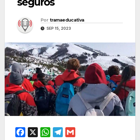
seguros
Por
tramaeducativa
SEP 15, 2023
F
X
W
T
G