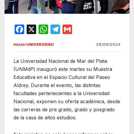
F
X
W
T
G
a
h
el
m
Inicio
›
UNIVERSIDAD
26/09/2024
c
at
e
ail
e
s
gr
La Universidad Nacional de Mar del Plata
b
A
a
(UNMdP) inauguró este martes su Muestra
o
p
m
Educativa en el Espacio Cultural del Paseo
o
p
Aldrey. Durante el evento, las distintas
facultades pertenecientes a la Universidad
k
Nacional, exponen su oferta académica, desde
las carreras de pre grado, grado y posgrado
de la casa de altos estudios.