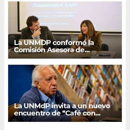
La UNMDP conformó la
Comisión Asesora de
Autoevaluación y
Planeamiento
La UNMdP invita a un nuevo
encuentro de “Café con
graduados/as”