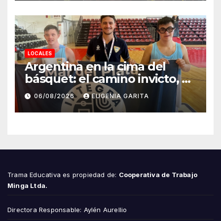
LOCALES
Argentina en la cima del
básquet: el camino invicto, el
esfuerzo familiar y la jugada
06/08/2026
EUGENIA GARITA
que valió un Mundial
Trama Educativa es propiedad de:
Cooperativa de Trabajo
Minga Ltda.
Directora Responsable: Aylén Aurellio