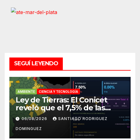
SEGUÍ LEYENDO
AMBIENTE
CIENCIA Y TECNOLOGÍA
Ley de Tierras: El Conicet
reveló que el 7,5% de las
tierras rurales de Mar del
06/08/2026
SANTIAGO RODRIGUEZ
Plata pertenecen a
DOMINGUEZ
extranjeros