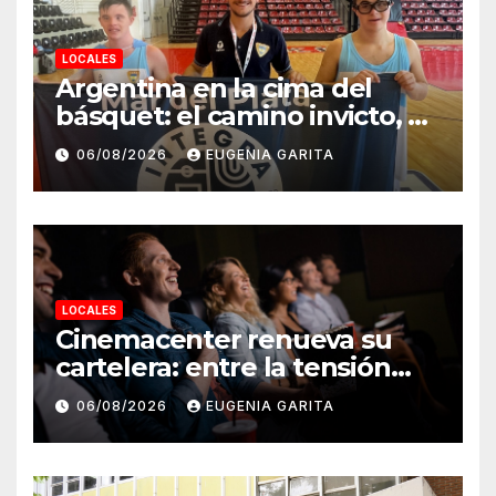
LOCALES
Argentina en la cima del
básquet: el camino invicto, el
esfuerzo familiar y la jugada
06/08/2026
EUGENIA GARITA
que valió un Mundial
LOCALES
Cinemacenter renueva su
cartelera: entre la tensión
bélica, el terror paranoico y el
06/08/2026
EUGENIA GARITA
fenómeno del K-pop