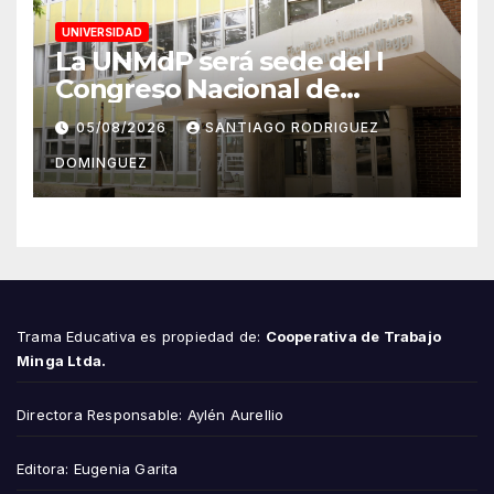
UNIVERSIDAD
La UNMdP será sede del I
Congreso Nacional de
Lengua Inglesa
05/08/2026
SANTIAGO RODRIGUEZ
DOMINGUEZ
Trama Educativa es propiedad de:
Cooperativa de Trabajo
Minga Ltda.
Directora Responsable: Aylén Aurellio
Editora: Eugenia Garita