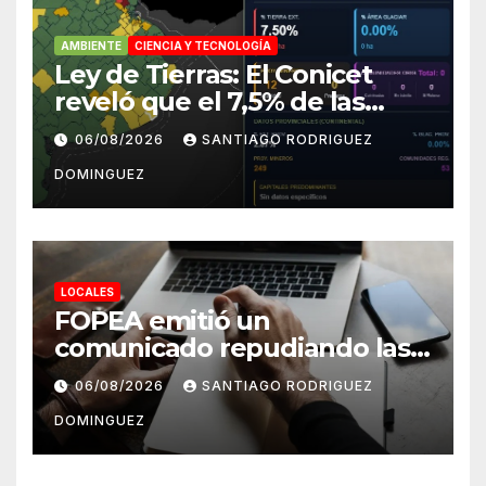
AMBIENTE
CIENCIA Y TECNOLOGÍA
Ley de Tierras: El Conicet
reveló que el 7,5% de las
tierras rurales de Mar del
06/08/2026
SANTIAGO RODRIGUEZ
Plata pertenecen a
DOMINGUEZ
extranjeros
LOCALES
FOPEA emitió un
comunicado repudiando las
cuentas pseudo periodísticas
06/08/2026
SANTIAGO RODRIGUEZ
de Instagram en Mar del
DOMINGUEZ
Plata