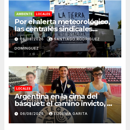
AMBIENTE
LOCALES
Por el alerta meteorológico,
las centrales sindicales
suspendieron la convocatoria
06/08/2026
SANTIAGO RODRIGUEZ
contra la Ley de Tierras en
DOMINGUEZ
Mar del Plata
LOCALES
Argentina en la cima del
básquet: el camino invicto, el
esfuerzo familiar y la jugada
06/08/2026
EUGENIA GARITA
que valió un Mundial