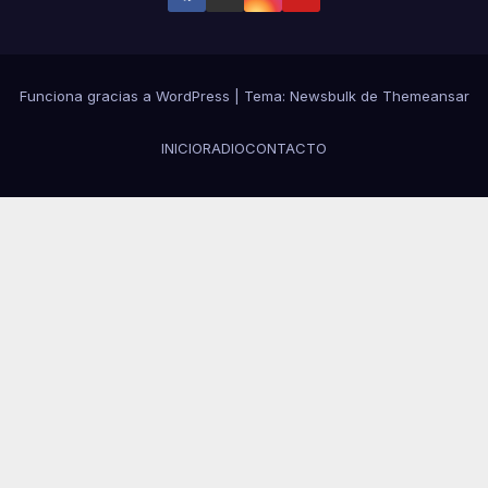
Funciona gracias a WordPress
|
Tema:
Newsbulk
de
Themeansar
INICIO
RADIO
CONTACTO