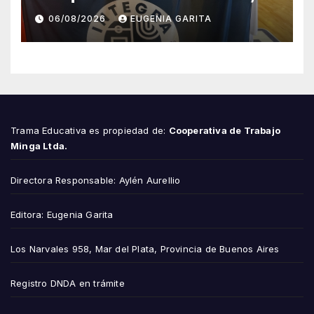
esfuerzo familiar y la jugada
06/08/2026
EUGENIA GARITA
que valió un Mundial
Trama Educativa es propiedad de:
Cooperativa de Trabajo
Minga Ltda.
Directora Responsable: Aylén Aurellio
Editora: Eugenia Garita
Los Narvales 958, Mar del Plata, Provincia de Buenos Aires
Registro DNDA en trámite