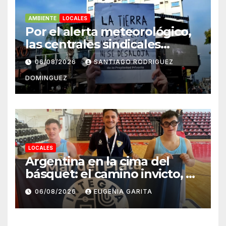
AMBIENTE
LOCALES
Por el alerta meteorológico,
las centrales sindicales
suspendieron la convocatoria
06/08/2026
SANTIAGO RODRIGUEZ
contra la Ley de Tierras en
DOMINGUEZ
Mar del Plata
LOCALES
Argentina en la cima del
básquet: el camino invicto, el
esfuerzo familiar y la jugada
06/08/2026
EUGENIA GARITA
que valió un Mundial