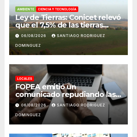
AMBIENTE
CIENCIA Y TECNOLOGÍA
Ley de Tierras: Conicet relevó
que el 7,5% de las tierras
rurales de Mar del Plata
06/08/2026
SANTIAGO RODRIGUEZ
pertenecen a extranjeros
DOMINGUEZ
LOCALES
FOPEA emitió un
comunicado repudiando las
cuentas pseudo periodísticas
06/08/2026
SANTIAGO RODRIGUEZ
de Instagram en Mar del
DOMINGUEZ
Plata