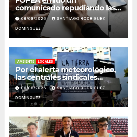
FOPEA emitió un
comunicado repudiando las
cuentas pseudo periodísticas
06/08/2026
SANTIAGO RODRIGUEZ
de Instagram en Mar del
DOMINGUEZ
Plata
AMBIENTE
LOCALES
Por el alerta meteorológico,
las centrales sindicales
suspendieron la convocatoria
06/08/2026
SANTIAGO RODRIGUEZ
contra la Ley de Tierras en
DOMINGUEZ
Mar del Plata