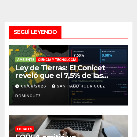
SEGUÍ LEYENDO
AMBIENTE
CIENCIA Y TECNOLOGÍA
Ley de Tierras: El Conicet
reveló que el 7,5% de las
tierras rurales de Mar del
06/08/2026
SANTIAGO RODRIGUEZ
Plata pertenecen a
DOMINGUEZ
extranjeros
LOCALES