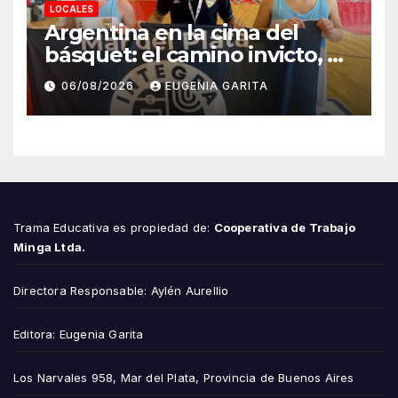
LOCALES
Argentina en la cima del
básquet: el camino invicto, el
esfuerzo familiar y la jugada
06/08/2026
EUGENIA GARITA
que valió un Mundial
Trama Educativa es propiedad de:
Cooperativa de Trabajo
Minga Ltda.
Directora Responsable: Aylén Aurellio
Editora: Eugenia Garita
Los Narvales 958, Mar del Plata, Provincia de Buenos Aires