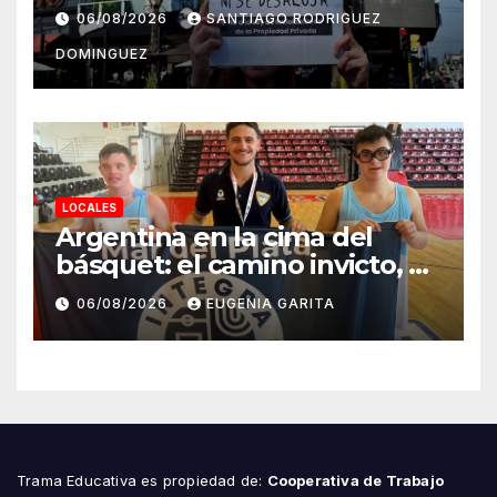
suspendieron la convocatoria
06/08/2026
SANTIAGO RODRIGUEZ
contra la Ley de Tierras en
DOMINGUEZ
Mar del Plata
LOCALES
Argentina en la cima del
básquet: el camino invicto, el
esfuerzo familiar y la jugada
06/08/2026
EUGENIA GARITA
que valió un Mundial
Trama Educativa es propiedad de:
Cooperativa de Trabajo