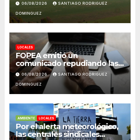
rurales de Mar del Plata
06/08/2026
SANTIAGO RODRIGUEZ
pertenecen a extranjeros
DOMINGUEZ
LOCALES
FOPEA emitió un
comunicado repudiando las
cuentas pseudo periodísticas
06/08/2026
SANTIAGO RODRIGUEZ
de Instagram en Mar del
DOMINGUEZ
Plata
AMBIENTE
LOCALES
Por el alerta meteorológico,
las centrales sindicales