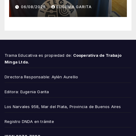
esfuerzo familiar y la jugada
06/08/2026
EUGENIA GARITA
que valió un Mundial
Trama Educativa es propiedad de:
Cooperativa de Trabajo
Minga Ltda.
Directora Responsable: Aylén Aurellio
Editora: Eugenia Garita
Los Narvales 958, Mar del Plata, Provincia de Buenos Aires
Registro DNDA en trámite