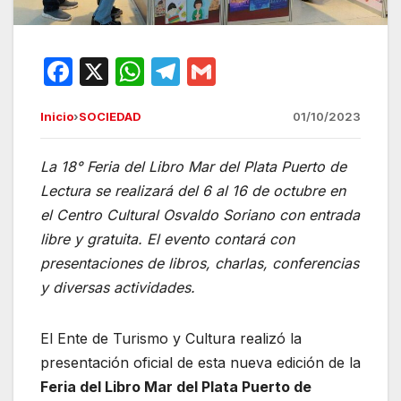
F
X
W
T
G
a
h
el
m
Inicio
›
SOCIEDAD
01/10/2023
c
at
e
ail
e
s
gr
La 18° Feria del Libro Mar del Plata Puerto de
b
A
a
Lectura se realizará del 6 al 16 de octubre en
o
p
m
el Centro Cultural Osvaldo Soriano con entrada
o
p
libre y gratuita. El evento contará con
presentaciones de libros, charlas, conferencias
k
y diversas actividades.
El Ente de Turismo y Cultura realizó la
presentación oficial de esta nueva edición de la
Feria del Libro Mar del Plata Puerto de