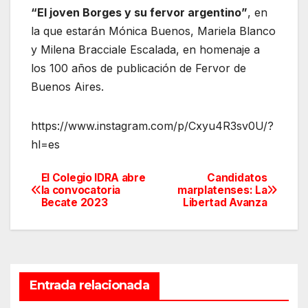
“El joven Borges y su fervor argentino”
, en
la que estarán Mónica Buenos, Mariela Blanco
y Milena Bracciale Escalada, en homenaje a
los 100 años de publicación de Fervor de
Buenos Aires.
https://www.instagram.com/p/Cxyu4R3sv0U/?
hl=es
El Colegio IDRA abre
Candidatos
Navegación
la convocatoria
marplatenses: La
Becate 2023
Libertad Avanza
de
entradas
Entrada relacionada