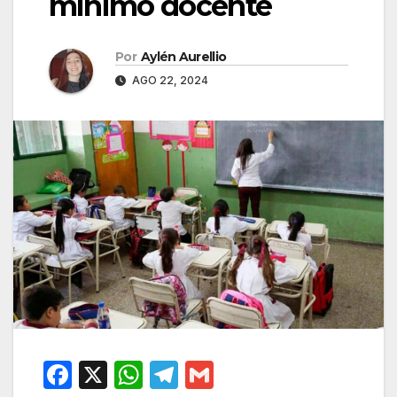
mínimo docente
Por
Aylén Aurellio
AGO 22, 2024
F
X
W
T
G