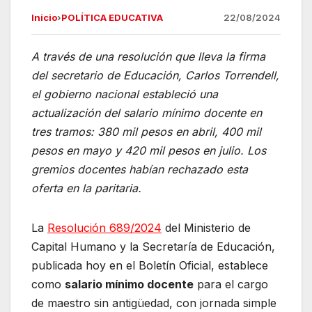
a
h
el
m
Inicio
›
POLÍTICA EDUCATIVA
22/08/2024
c
at
e
ail
e
s
gr
A través de una resolución que lleva la firma
b
A
a
del secretario de Educación, Carlos Torrendell,
o
p
m
el gobierno nacional estableció una
o
p
actualización del salario mínimo docente en
tres tramos: 380 mil pesos en abril, 400 mil
k
pesos en mayo y 420 mil pesos en julio. Los
gremios docentes habían rechazado esta
oferta en la paritaria.
La
Resolución 689/2024
del Ministerio de
Capital Humano y la Secretaría de Educación,
publicada hoy en el Boletín Oficial, establece
como
salario mínimo docente
para el cargo
de maestro sin antigüedad, con jornada simple