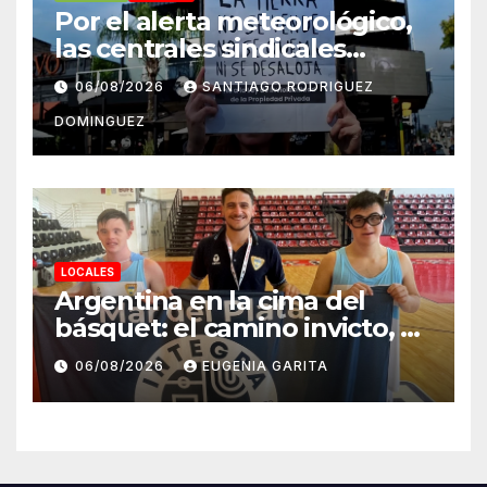
Por el alerta meteorológico,
las centrales sindicales
suspendieron la convocatoria
06/08/2026
SANTIAGO RODRIGUEZ
contra la Ley de Tierras en
DOMINGUEZ
Mar del Plata
LOCALES
Argentina en la cima del
básquet: el camino invicto, el
esfuerzo familiar y la jugada
06/08/2026
EUGENIA GARITA
que valió un Mundial