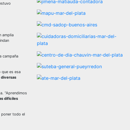
 estuvo
n amplia
rindan
 la campaña
o que es esa
 diversas
da. “Aprendimos
s difíciles
e poner todo el