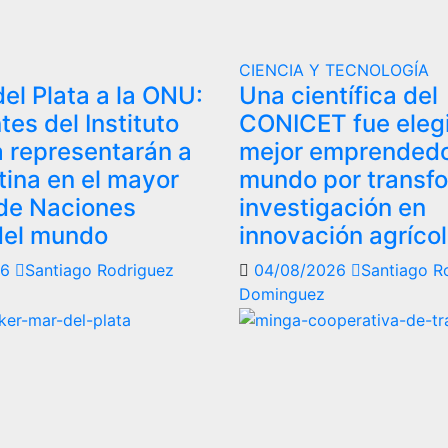
CIENCIA Y TECNOLOGÍA
el Plata a la ONU:
Una científica del
tes del Instituto
CONICET fue elegi
a representarán a
mejor emprendedo
tina en el mayor
mundo por transf
de Naciones
investigación en
del mundo
innovación agríco
26
Santiago Rodriguez
04/08/2026
Santiago R
Dominguez