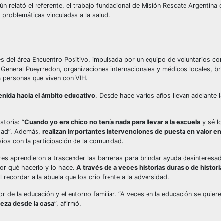
n relató el referente, el trabajo fundacional de Misión Rescate Argentina
s problemáticas vinculadas a la salud.
vés del área Encuentro Positivo, impulsada por un equipo de voluntarios co
e General Pueyrredon, organizaciones internacionales y médicos locales, b
a personas que viven con VIH.
nida hacia el ámbito educativo
. Desde hace varios años llevan adelante
.
storia: “
Cuando yo era chico no tenía nada para llevar a la escuela
y sé l
idad”. Además,
realizan importantes intervenciones de puesta en valor en
ios con la participación de la comunidad.
res aprendieron a trascender las barreras para brindar ayuda desinteresa
por qué hacerlo y lo hace.
A través de a veces historias duras o de historia
al recordar a la abuela que los crio frente a la adversidad.
r de la educación y el entorno familiar. “A veces en la educación se quier
eza desde la casa
”, afirmó.