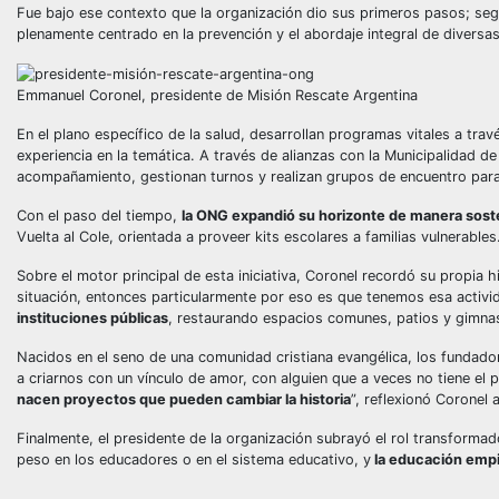
Fue bajo ese contexto que la organización dio sus primeros pasos; segú
plenamente centrado en la prevención y el abordaje integral de diversa
Emmanuel Coronel, presidente de Misión Rescate Argentina
En el plano específico de la salud, desarrollan programas vitales a tra
experiencia en la temática. A través de alianzas con la Municipalidad d
acompañamiento, gestionan turnos y realizan grupos de encuentro par
Con el paso del tiempo,
la ONG expandió su horizonte de manera soste
Vuelta al Cole, orientada a proveer kits escolares a familias vulnerables
Sobre el motor principal de esta iniciativa, Coronel recordó su propia hi
situación, entonces particularmente por eso es que tenemos esa activ
instituciones públicas
, restaurando espacios comunes, patios y gimnas
Nacidos en el seno de una comunidad cristiana evangélica, los fundado
a criarnos con un vínculo de amor, con alguien que a veces no tiene el 
nacen proyectos que pueden cambiar la historia
”, reflexionó Coronel 
Finalmente, el presidente de la organización subrayó el rol transformado
peso en los educadores o en el sistema educativo, y
la educación empi