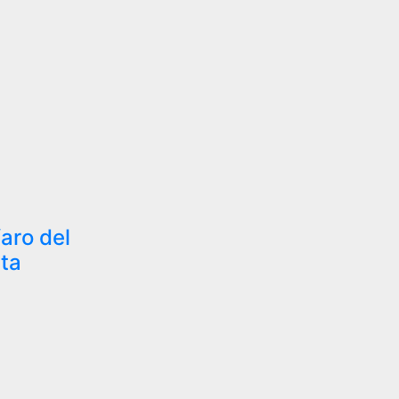
faro del
ta