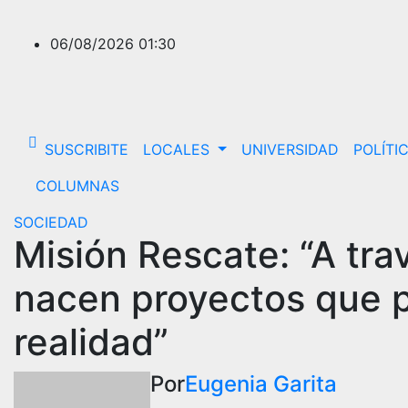
Saltar
al
06/08/2026
01:30
contenido
SUSCRIBITE
LOCALES
UNIVERSIDAD
POLÍTI
COLUMNAS
SOCIEDAD
Misión Rescate: “A trav
nacen proyectos que p
realidad”
Por
Eugenia Garita