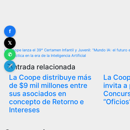
f
𝕏
Navegación
La Coope lanza el 39° Certamen Infantil y Juvenil: “Mundo IA: el futuro
✆
Didáctica en la era de la Inteligencia Artificial
de
Entrada relacionada
✈
entradas
La Coope distribuye más
La Coop
de $9 mil millones entre
invita a
sus asociados en
Concurs
concepto de Retorno e
“Oficios
Intereses