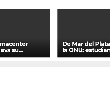
emacenter
De Mar del Plata
eva su
la ONU: estudia
elera: entre la
del Instituto
ión bélica, el
Juvenilia
or paranoico y el
representarán a 
meno del K-
Argentina en el
mayor Modelo d
Naciones Unida
del mundo