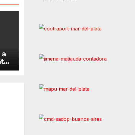
 a
ntes
la
e
s