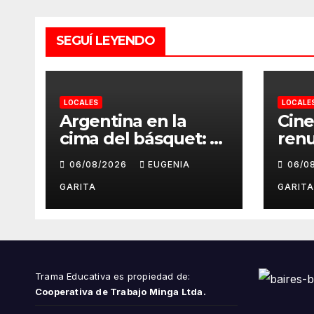
SEGUÍ LEYENDO
LOCALES
LOCALE
Argentina en la
Cin
cima del básquet: el
renu
camino invicto, el
cart
06/08/2026
EUGENIA
06/0
esfuerzo familiar y
tens
la jugada que valió
terr
GARITA
GARITA
un Mundial
fen
po
Trama Educativa es propiedad de:
Cooperativa de Trabajo Minga Ltda.