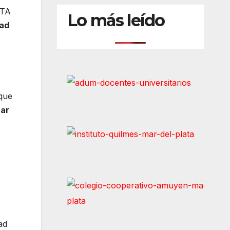
STA
Lo más leído
tad
 que
rar
ad