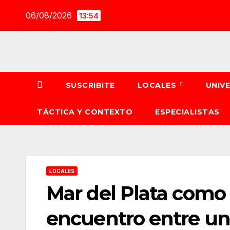
Saltar
06/08/2026
13:54
al
contenido
SUSCRIBITE
LOCALES
UNIV
TÁCTICA Y CONTEXTO
ESPECIALISTAS
LOCALES
Mar del Plata como 
encuentro entre un