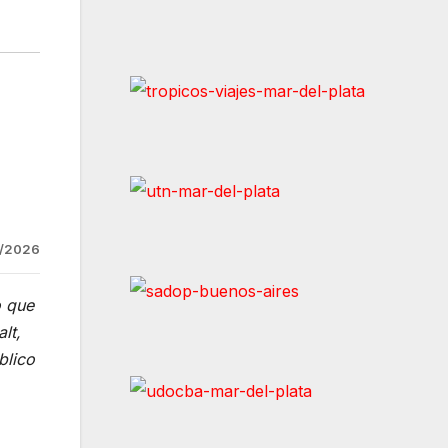
1/2026
o que
lt,
blico