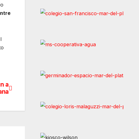
do
entre
l
to
an a
ana