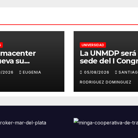
S
UNIVERSIDAD
emacenter
La UNMDP será
eva su
sede del I Cong
elera: entre la
Nacional de Le
8/2026
EUGENIA
05/08/2026
SANTIA
ión bélica, el
Inglesa
or paranoico y el
RODRIGUEZ DOMINGUEZ
ómeno del K-
p