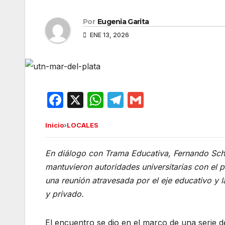
Por
Eugenia Garita
ENE 13, 2026
F
X
W
T
G
a
h
el
m
Inicio
›
LOCALES
c
at
e
ail
e
s
gr
En diálogo con Trama Educativa, Fernando Scho
b
A
a
mantuvieron autoridades universitarias con el 
o
p
m
una reunión atravesada por el eje educativo y la
o
p
y privado.
k
El encuentro se dio en el marco de una serie 