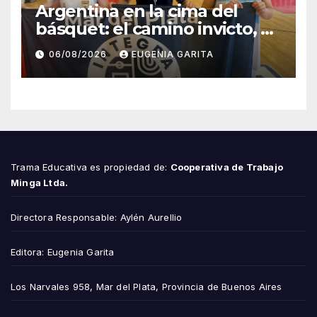
Argentina en la cima del
básquet: el camino invicto, el
esfuerzo familiar y la jugada
06/08/2026
EUGENIA GARITA
que valió un Mundial
Trama Educativa es propiedad de:
Cooperativa de Trabajo
Minga Ltda.
Directora Responsable: Aylén Aurellio
Editora: Eugenia Garita
Los Narvales 958, Mar del Plata, Provincia de Buenos Aires