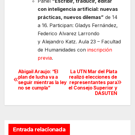
Panel
“Escribir, traducir, editar
con inteligencia artificial: nuevas
prácticas, nuevos dilemas”
de 14
a 16. Participan: Gladys Fernández,
Federico Alvarez Larrondo
y Alejandro Katz. Aula 23 – Facultad
de Humanidades con
inscripción
previa
.
Abigail Araujo: “El
La UTN Mar del Plata
Navegación
plan de lucha va a
realizó elecciones de
seguir mientras la ley
representantes para
de
no se cumpla”
el Consejo Superior y
DASUTEN
entradas
Entrada relacionada