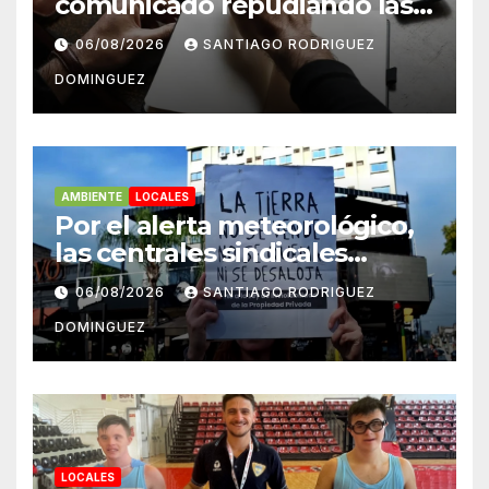
comunicado repudiando las
cuentas pseudo periodísticas
06/08/2026
SANTIAGO RODRIGUEZ
de Instagram en Mar del
DOMINGUEZ
Plata
AMBIENTE
LOCALES
Por el alerta meteorológico,
las centrales sindicales
suspendieron la convocatoria
06/08/2026
SANTIAGO RODRIGUEZ
contra la Ley de Tierras en
DOMINGUEZ
Mar del Plata
LOCALES