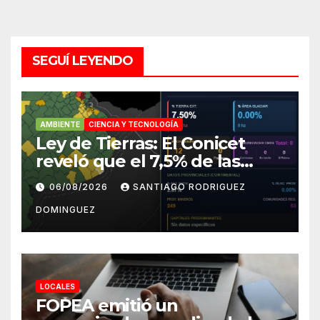
SEGUÍ LEYENDO
AMBIENTE
CIENCIA Y TECNOLOGÍA
Ley de Tierras: El Conicet
reveló que el 7,5% de las
tierras rurales de Mar del
06/08/2026
SANTIAGO RODRIGUEZ
Plata pertenecen a
DOMINGUEZ
extranjeros
LOCALES
FOPEA emitió un