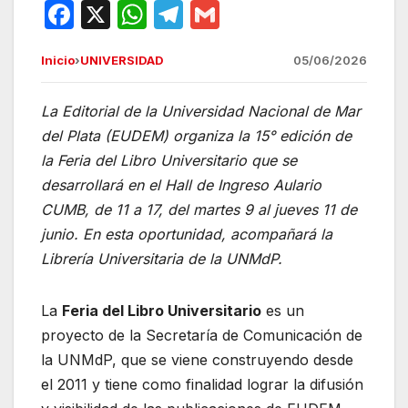
F
X
W
T
G
a
h
el
m
Inicio
›
UNIVERSIDAD
05/06/2026
c
at
e
ail
e
s
gr
La Editorial de la Universidad Nacional de Mar
b
A
a
del Plata (EUDEM) organiza la 15° edición de
o
p
m
la Feria del Libro Universitario que se
o
p
desarrollará en el Hall de Ingreso Aulario
CUMB, de 11 a 17, del martes 9 al jueves 11 de
k
junio. En esta oportunidad, acompañará la
Librería Universitaria de la UNMdP.
La
Feria del Libro Universitario
es un
proyecto de la Secretaría de Comunicación de
la UNMdP, que se viene construyendo desde
el 2011 y tiene como finalidad lograr la difusión