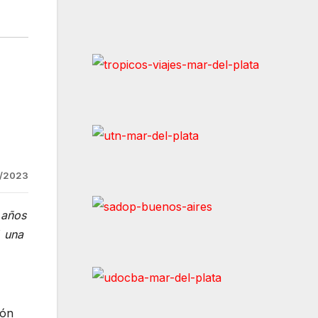
/2023
 años
, una
ión