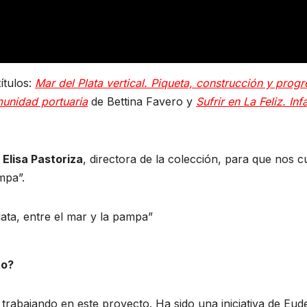
ítulos:
Mar del Plata vertical. Piqueta, construcción y prog
munidad portuaria
de Bettina Favero y
Sufrir en La Feliz. Inf
n
Elisa Pastoriza
, directora de la colección, para que nos c
mpa”.
to?
abajando en este proyecto. Ha sido una iniciativa de Eud