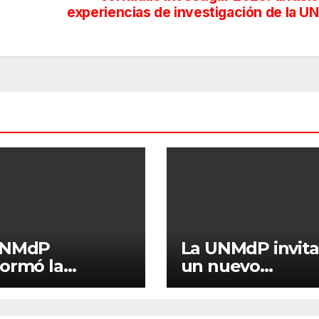
experiencias de investigación de la 
UNMdP
La UNMdP invita
ormó la
un nuevo
sión Asesora
encuentro de “C
utoevaluación
con graduados/a