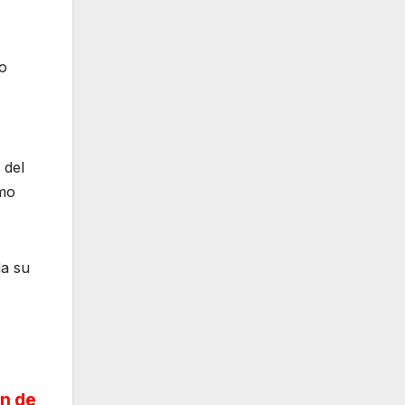
o
,
 del
omo
da su
ón de