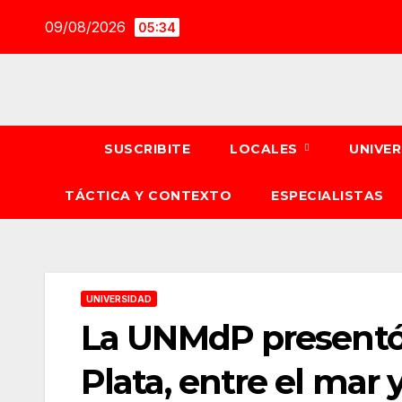
Saltar
09/08/2026
05:34
al
contenido
SUSCRIBITE
LOCALES
UNIVE
TÁCTICA Y CONTEXTO
ESPECIALISTAS
UNIVERSIDAD
La UNMdP presentó 
Plata, entre el mar