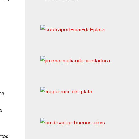
na
o
rtos