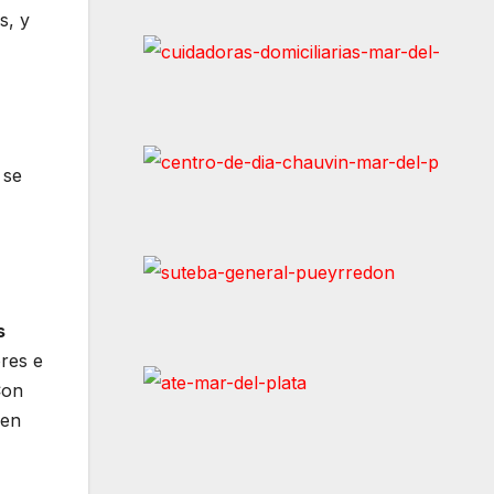
s, y
 se
s
res e
Con
 en