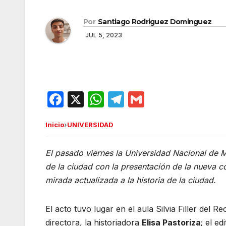
Por
Santiago Rodriguez Dominguez
JUL 5, 2023
F
X
W
T
G
a
h
el
m
Inicio
›
UNIVERSIDAD
c
at
e
ail
e
s
gr
El pasado viernes la Universidad Nacional de M
b
A
a
de la ciudad con la presentación de la nueva c
o
p
m
mirada actualizada a la historia de la ciudad.
o
p
k
El acto tuvo lugar en el aula Silvia Filler del
directora, la historiadora
Elisa Pastoriza
; el ed