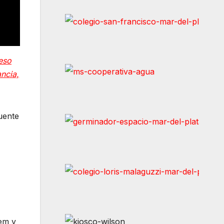
reso
ancia,
uente
em y