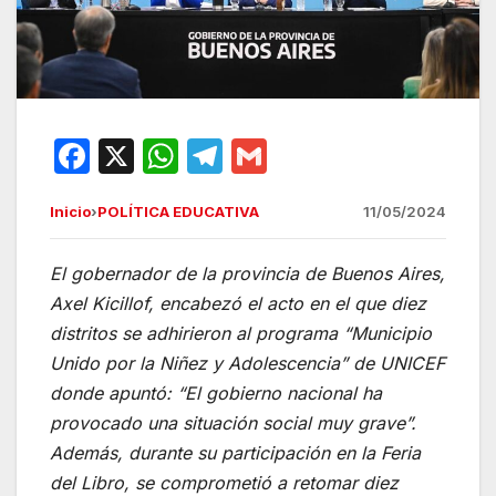
F
X
W
T
G
a
h
el
m
Inicio
›
POLÍTICA EDUCATIVA
11/05/2024
c
at
e
ail
e
s
gr
El gobernador de la provincia de Buenos Aires,
b
A
a
Axel Kicillof, encabezó el acto en el que diez
o
p
m
distritos se adhirieron al programa “Municipio
o
p
Unido por la Niñez y Adolescencia” de UNICEF
donde apuntó:
k
“
El gobierno nacional ha
provocado una situación social muy grave
”
.
Además, durante su participación en la Feria
del Libro, se comprometió a retomar diez