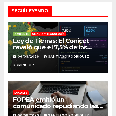
SEGUÍ LEYENDO
AMBIENTE
CIENCIA Y TECNOLOGÍA
Ley de Tierras: El Conicet
reveló que el 7,5% de las
tierras rurales de Mar del
06/08/2026
SANTIAGO RODRIGUEZ
Plata pertenecen a
DOMINGUEZ
extranjeros
LOCALES
FOPEA emitió un
comunicado repudiando las
cuentas pseudo periodísticas
06/08/2026
SANTIAGO RODRIGUEZ