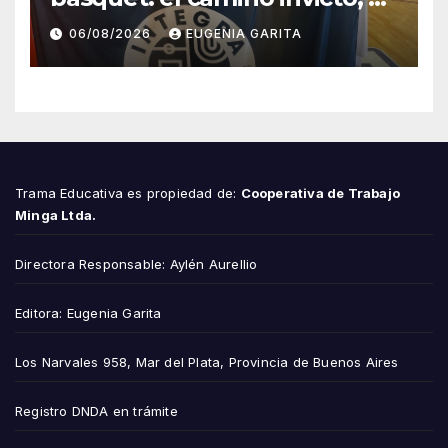
esfuerzo familiar y la jugada
06/08/2026
EUGENIA GARITA
que valió un Mundial
Trama Educativa es propiedad de:
Cooperativa de Trabajo
Minga Ltda.
Directora Responsable: Aylén Aurellio
Editora: Eugenia Garita
Los Narvales 958, Mar del Plata, Provincia de Buenos Aires
Registro DNDA en trámite