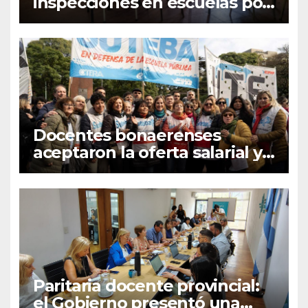
inspecciones en escuelas por
el paro nacional docente
Docentes bonaerenses
aceptaron la oferta salarial y
Suteba convocó a un paro
nacional
Paritaria docente provincial:
el Gobierno presentó una