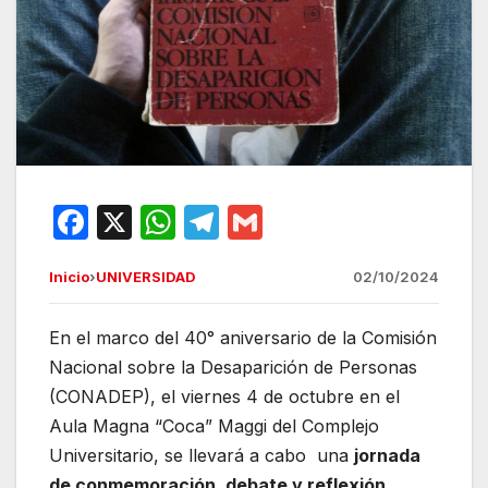
F
X
W
T
G
a
h
el
m
Inicio
›
UNIVERSIDAD
02/10/2024
c
at
e
ail
e
s
gr
En el marco del 40° aniversario de la Comisión
b
A
a
Nacional sobre la Desaparición de Personas
o
p
m
(CONADEP), el viernes 4 de octubre en el
o
p
Aula Magna “Coca” Maggi del Complejo
Universitario, se llevará a cabo una
k
jornada
de conmemoración, debate y reflexión