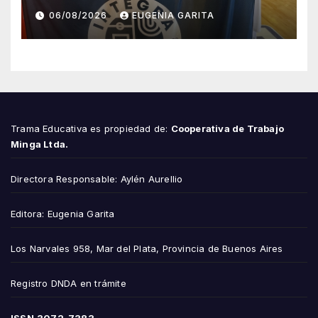
esfuerzo familiar y la jugada
06/08/2026
EUGENIA GARITA
que valió un Mundial
Trama Educativa es propiedad de:
Cooperativa de Trabajo
Minga Ltda.
Directora Responsable: Aylén Aurellio
Editora: Eugenia Garita
Los Narvales 958, Mar del Plata, Provincia de Buenos Aires
Registro DNDA en trámite