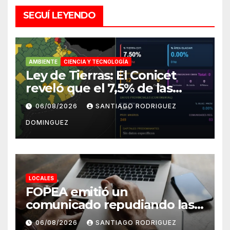
SEGUÍ LEYENDO
AMBIENTE
CIENCIA Y TECNOLOGÍA
Ley de Tierras: El Conicet
reveló que el 7,5% de las
tierras rurales de Mar del
06/08/2026
SANTIAGO RODRIGUEZ
Plata pertenecen a
DOMINGUEZ
extranjeros
LOCALES
FOPEA emitió un
comunicado repudiando las
cuentas pseudo periodísticas
06/08/2026
SANTIAGO RODRIGUEZ