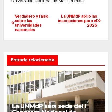
Universidad Nacional de Mar del Plata.
Verdadero y falso
La UNMdP abrió las
Navegación
sobre las
inscripciones para el
universidades
2025
de
nacionales
entradas
Entrada relacionada
La UNMdP será sede del I