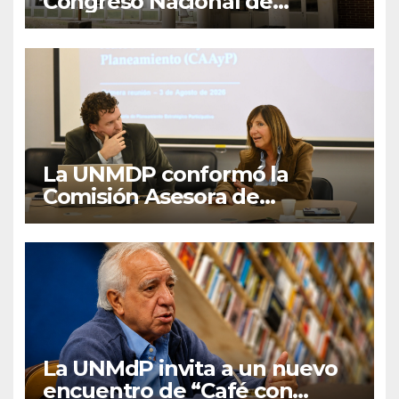
Congreso Nacional de
Lengua Inglesa
La UNMDP conformó la
Comisión Asesora de
Autoevaluación y
Planeamiento
La UNMdP invita a un nuevo
encuentro de “Café con