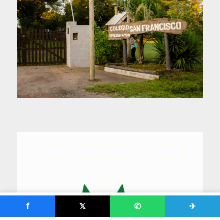
f
𝕏
✆
✈