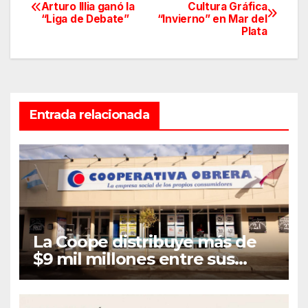
Navegación
Arturo Illia ganó la
Cultura Gráfica
“Liga de Debate”
“Invierno” en Mar del
de
Plata
entradas
Entrada relacionada
La Coope distribuye más de
$9 mil millones entre sus
asociados en concepto de
Retorno e Intereses