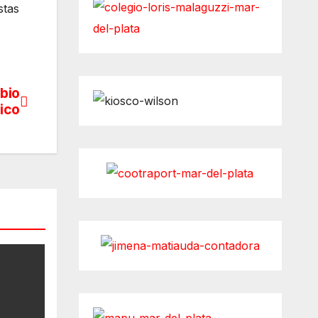
stas
bio
ico