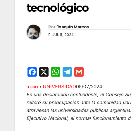
tecnológico
Por
Joaquín Marcos
JUL 5, 2024
F
X
W
T
G
a
h
el
m
Inicio
›
UNIVERSIDAD
05/07/2024
c
at
e
ail
En una declaración contundente, el Consejo Su
e
s
gr
reiteró su preocupación ante la comunidad unive
b
A
a
atraviesan las universidades públicas argentina
o
p
m
Ejecutivo Nacional, el normal funcionamiento de
o
p