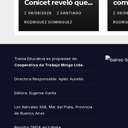
Conicet reveló que
com
el 7,5% de las tierras
repu
06/08/2026
SANTIAGO
06/0
rurales de Mar del
cue
Plata pertenecen a
peri
RODRIGUEZ DOMINGUEZ
RODRI
extranjeros
Inst
del 
Trama Educativa es propiedad de:
Cooperativa de Trabajo Minga Ltda.
Directora Responsable: Aylén Aurellio
Editora: Eugenia Garita
Los Narvales 958, Mar del Plata, Provincia
de Buenos Aires
Registro DNDA en trámite