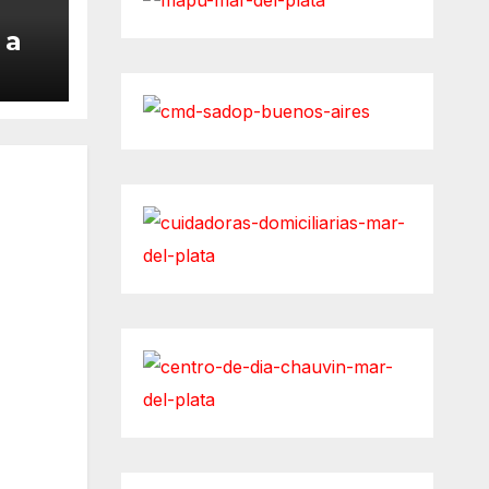
 a
afé
s”