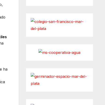
o,
ado
iles
ema
se ha
ica