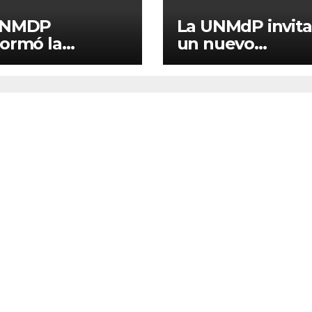
UNMDP
La UNMdP invita
ormó la
un nuevo
sión Asesora
encuentro de “C
utoevaluación
con graduados/a
aneamiento