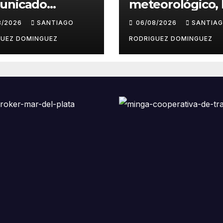
unicado
meteorológico, 
diando las
centrales sindic
8/2026
SANTIAGO
06/08/2026
SANTIA
ntas pseudo
suspendieron la
odísticas de
convocatoria co
GUEZ DOMINGUEZ
RODRIGUEZ DOMINGUEZ
agram en Mar
la Ley de Tierra
Plata
Mar del Plata