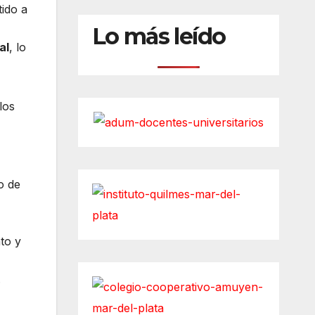
ido a
Lo más leído
al
, lo
los
o de
to y
.