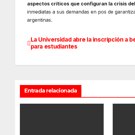
aspectos críticos que configuran la crisis de
inmediatas a sus demandas en pos de garantiza
argentinas.
La Universidad abre la inscripción a 
Navegación
para estudiantes
de
entradas
Entrada relacionada