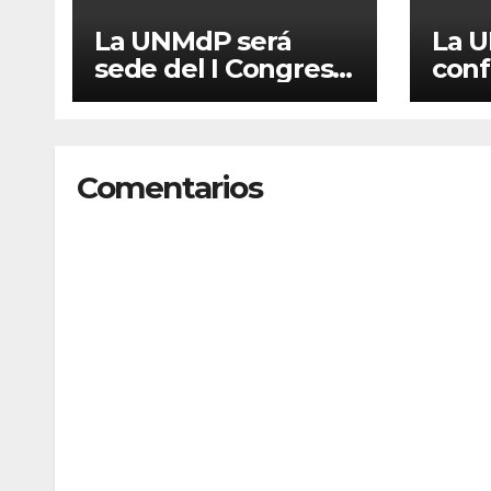
La UNMdP será
La 
sede del I Congreso
conf
Nacional de Lengua
Comi
Inglesa
de A
y Pl
Comentarios