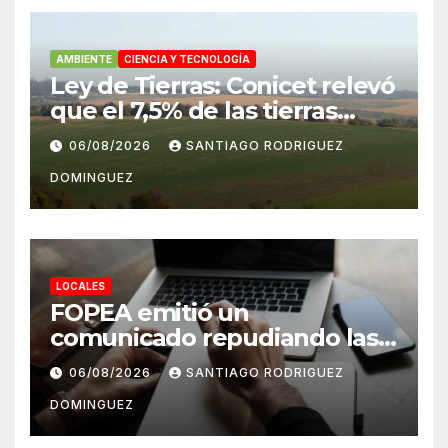
AMBIENTE
CIENCIA Y TECNOLOGÍA
Ley de Tierras: Conicet relevó
que el 7,5% de las tierras
rurales de Mar del Plata
06/08/2026
SANTIAGO RODRIGUEZ
pertenecen a extranjeros
DOMINGUEZ
LOCALES
FOPEA emitió un
comunicado repudiando las
cuentas pseudo periodísticas
06/08/2026
SANTIAGO RODRIGUEZ
de Instagram en Mar del
DOMINGUEZ
Plata