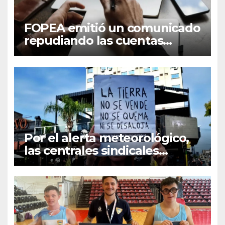
FOPEA emitió un comunicado
repudiando las cuentas
pseudo periodísticas de
Instagram en Mar del Plata
Por el alerta meteorológico,
las centrales sindicales
suspendieron la convocatoria
contra la Ley de Tierras en
Mar del Plata