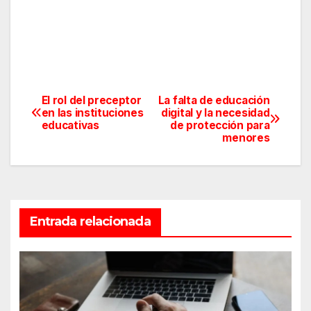
El rol del preceptor
La falta de educación
Navegación
en las instituciones
digital y la necesidad
educativas
de protección para
de
menores
entradas
Entrada relacionada