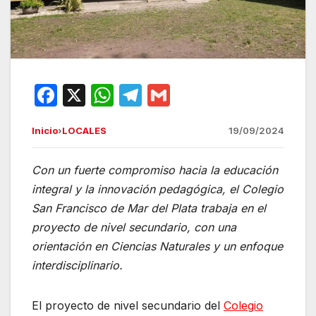
F
X
W
T
G
a
h
el
m
Inicio
›
LOCALES
19/09/2024
c
at
e
ail
e
s
gr
Con un fuerte compromiso hacia la educación
b
A
a
integral y la innovación pedagógica, el Colegio
o
p
m
San Francisco de Mar del Plata trabaja en el
o
p
proyecto de nivel secundario, con una
orientación en Ciencias Naturales y un enfoque
k
interdisciplinario.
El proyecto de nivel secundario del
Colegio