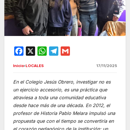
F
X
W
T
G
a
h
el
m
Inicio
›
LOCALES
17/11/2025
c
at
e
ail
e
s
gr
En el Colegio Jesús Obrero, investigar no es
b
A
a
un ejercicio accesorio, es una práctica que
o
p
m
atraviesa a toda una comunidad educativa
o
p
desde hace más de una década. En 2012, el
profesor de Historia Pablo Melara impulsó una
k
propuesta que con el tiempo se convertiría en
el corazón pedagógico de la institución: un