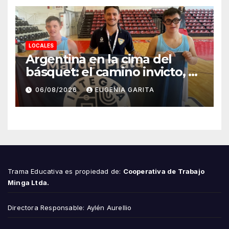
LOCALES
Argentina en la cima del
básquet: el camino invicto, el
esfuerzo familiar y la jugada
06/08/2026
EUGENIA GARITA
que valió un Mundial
Trama Educativa es propiedad de:
Cooperativa de Trabajo
Minga Ltda.
Directora Responsable: Aylén Aurellio