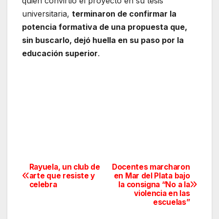
quien convirtió el proyecto en su tesis
universitaria,
terminaron de confirmar la
potencia formativa de una propuesta que,
sin buscarlo, dejó huella en su paso por la
educación superior
.
Rayuela, un club de
Docentes marcharon
Navegación
arte que resiste y
en Mar del Plata bajo
celebra
la consigna “No a la
de
violencia en las
escuelas”
entradas