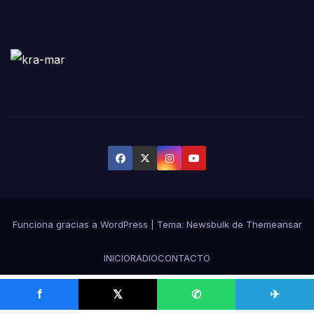
Funciona gracias a WordPress
|
Tema:
Newsbulk
de
Themeansar
INICIO
RADIO
CONTACTO
f
𝕏
✆
✈