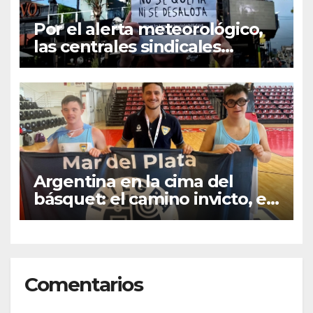
Por el alerta meteorológico,
las centrales sindicales
suspendieron la convocatoria
contra la Ley de Tierras en
Mar del Plata
Argentina en la cima del
básquet: el camino invicto, el
esfuerzo familiar y la jugada
que valió un Mundial
Comentarios