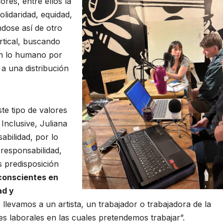
ores, entre ellos la
olidaridad, equidad,
ndose así de otro
rtical, buscando
en lo humano por
a una distribución
ste tipo de valores
Inclusive, Juliana
bilidad, por lo
rresponsabilidad,
 predisposición
onscientes en
ad y
 llevamos a un artista, un trabajador o trabajadora de la
es laborales en las cuales pretendemos trabajar”.