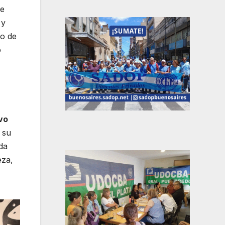
de
 y
to de
o
vo
 su
da
eza,