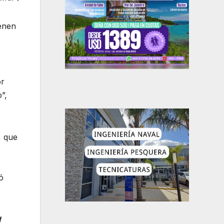
ienen
or
”,
, que
ó
l