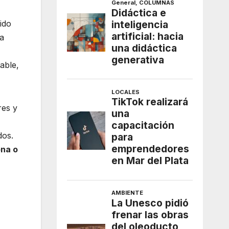
ido
ia
able,
res y
dos.
ona o