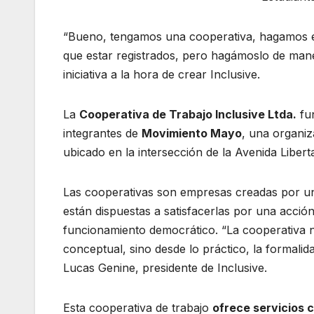
o
p
m
o
p
“Bueno, tengamos una cooperativa, hagamos est
k
que estar registrados, pero hagámoslo de maner
iniciativa a la hora de crear Inclusive.
La
Cooperativa de Trabajo Inclusive Ltda.
fun
integrantes de
Movimiento Mayo
, una organiz
ubicado en la intersección de la Avenida Libert
Las cooperativas son empresas creadas por u
están dispuestas a satisfacerlas por una acci
funcionamiento democrático. “La cooperativa na
conceptual, sino desde lo práctico, la formalida
Lucas Genine, presidente de Inclusive.
Esta cooperativa de trabajo
ofrece servicios c