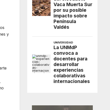
mos
nes y
arte
,
mo