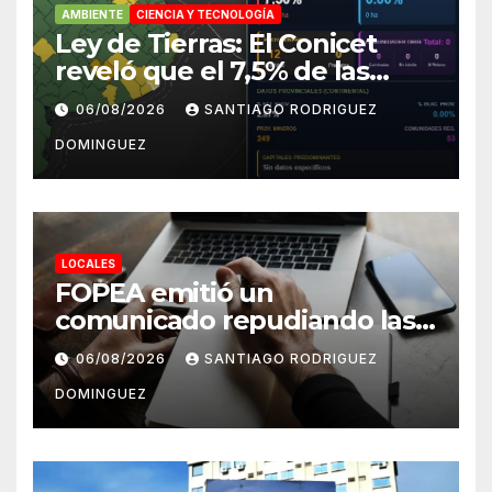
AMBIENTE
CIENCIA Y TECNOLOGÍA
Ley de Tierras: El Conicet
reveló que el 7,5% de las
tierras rurales de Mar del
06/08/2026
SANTIAGO RODRIGUEZ
Plata pertenecen a
DOMINGUEZ
extranjeros
LOCALES
FOPEA emitió un
comunicado repudiando las
cuentas pseudo periodísticas
06/08/2026
SANTIAGO RODRIGUEZ
de Instagram en Mar del
DOMINGUEZ
Plata