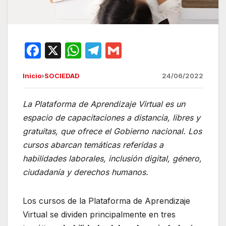
F
X
W
T
G
a
h
el
m
Inicio
›
SOCIEDAD
24/06/2022
c
at
e
ail
e
s
gr
La Plataforma de Aprendizaje Virtual es un
b
A
a
espacio de capacitaciones a distancia, libres y
o
p
m
gratuitas, que ofrece el Gobierno nacional. Los
o
p
cursos abarcan temáticas referidas a
habilidades laborales, inclusión digital, género,
k
ciudadanía y derechos humanos.
Los cursos de la Plataforma de Aprendizaje
Virtual se dividen principalmente en tres