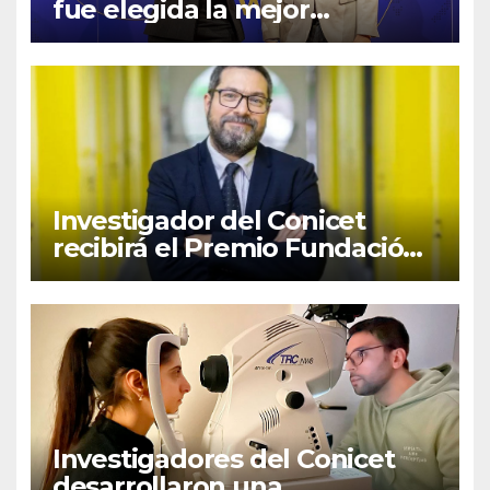
fue elegida la mejor
emprendedora del mundo
por transformar investigación
en innovación agrícola
Investigador del Conicet
recibirá el Premio Fundación
Bunge y Born 2026 en
Química
Investigadores del Conicet
desarrollaron una