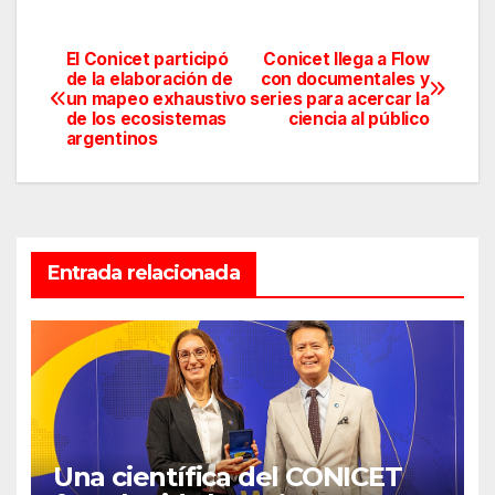
El Conicet participó
Conicet llega a Flow
Navegación
de la elaboración de
con documentales y
un mapeo exhaustivo
series para acercar la
de
de los ecosistemas
ciencia al público
argentinos
entradas
Entrada relacionada
Una científica del CONICET