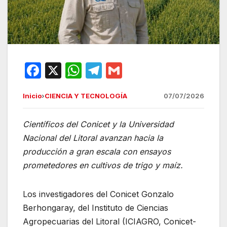
F
X
W
T
G
a
h
el
m
Inicio
›
CIENCIA Y TECNOLOGÍA
07/07/2026
c
at
e
ail
e
s
gr
Científicos del Conicet y la Universidad
b
A
a
Nacional del Litoral avanzan hacia la
o
p
m
producción a gran escala con ensayos
o
p
prometedores en cultivos de trigo y maíz.
k
Los investigadores del Conicet Gonzalo
Berhongaray, del Instituto de Ciencias
Agropecuarias del Litoral (ICIAGRO, Conicet-