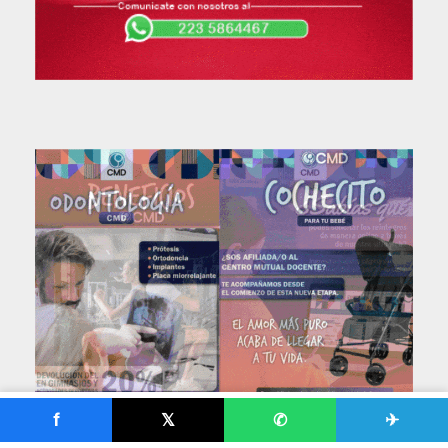
f
𝕏
✆
✈