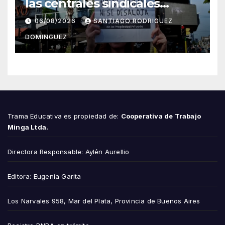
las centrales sindicales
suspendieron la convocatoria
06/08/2026
SANTIAGO RODRIGUEZ
contra la Ley de Tierras en
DOMINGUEZ
Mar del Plata
Trama Educativa es propiedad de:
Cooperativa de Trabajo
Minga Ltda.
Directora Responsable: Aylén Aurellio
Editora: Eugenia Garita
Los Narvales 958, Mar del Plata, Provincia de Buenos Aires