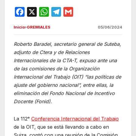
F
X
W
T
G
a
h
el
m
Inicio
›
GREMIALES
05/06/2024
c
at
e
ail
e
s
gr
Roberto Baradel, secretario general de Suteba,
b
A
a
adjunto de Ctera y de Relaciones
o
p
m
Internacionales de la CTA-T, expuso ante una
o
p
de las comisiones de la Organización
Internacional del Trabajo (OIT) “las políticas de
k
ajuste del gobierno nacional”, entre ellas, la
eliminación del Fondo Nacional de Incentivo
Docente (Fonid).
La 112°
Conferencia Internacional del Trabajo
de la OIT, que se está llevando a cabo en
Suiza, contó con una reunión de la Comisión