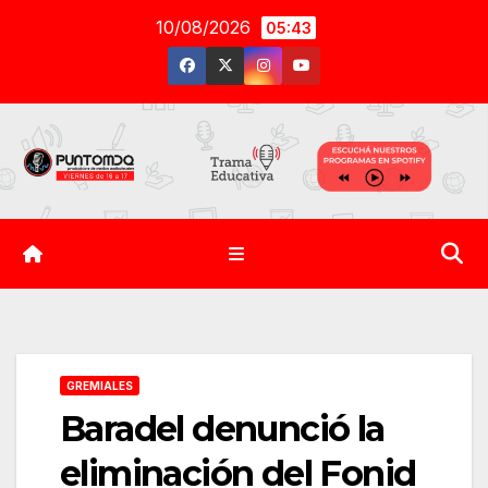
Saltar
10/08/2026
05:43
al
contenido
GREMIALES
Baradel denunció la
eliminación del Fonid