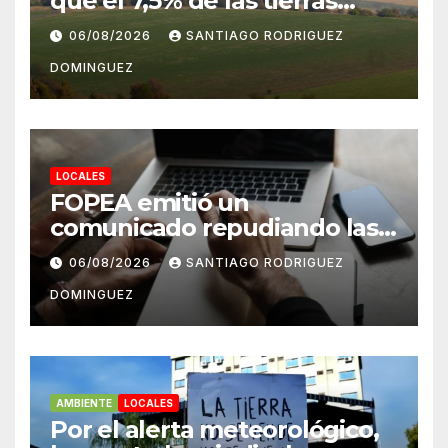
que el 7,5% de las tierras
rurales de Mar del Plata
06/08/2026
SANTIAGO RODRIGUEZ
pertenecen a extranjeros
DOMINGUEZ
LOCALES
FOPEA emitió un
comunicado repudiando las
cuentas pseudo periodísticas
06/08/2026
SANTIAGO RODRIGUEZ
de Instagram en Mar del
DOMINGUEZ
Plata
AMBIENTE
LOCALES
Por el alerta meteorológico,