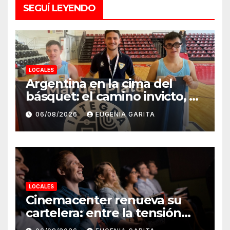
SEGUÍ LEYENDO
LOCALES
Argentina en la cima del
básquet: el camino invicto, el
esfuerzo familiar y la jugada
06/08/2026
EUGENIA GARITA
que valió un Mundial
LOCALES
Cinemacenter renueva su
cartelera: entre la tensión
bélica, el terror paranoico y el