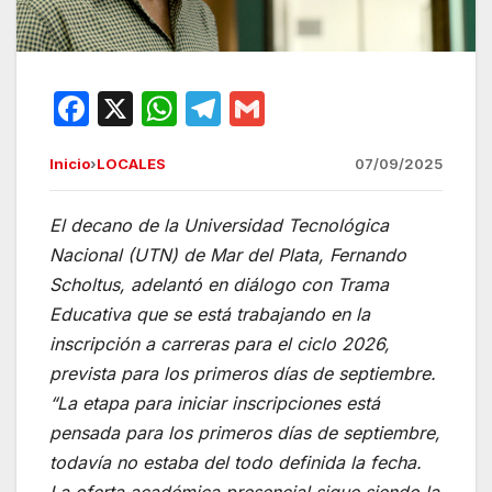
F
X
W
T
G
a
h
el
m
Inicio
›
LOCALES
07/09/2025
c
at
e
ail
e
s
gr
El decano de la Universidad Tecnológica
b
A
a
Nacional (UTN) de Mar del Plata, Fernando
o
p
m
Scholtus, adelantó en diálogo con Trama
o
p
Educativa que se está trabajando en la
inscripción a carreras para el ciclo 2026,
k
prevista para los primeros días de septiembre.
“La etapa para iniciar inscripciones está
pensada para los primeros días de septiembre,
todavía no estaba del todo definida la fecha.