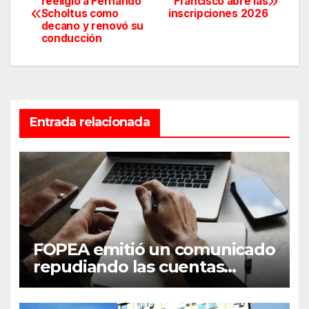
reeligió a Fernando
Francisco abre las
Scholtus como
inscripciones 2026
de
decano y renovó su
conducción
entradas
Entrada relacionada
FOPEA emitió un comunicado
repudiando las cuentas
pseudo periodísticas de
Instagram en Mar del Plata