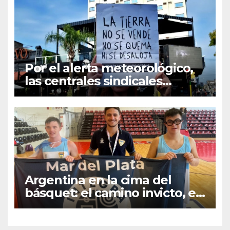
Por el alerta meteorológico,
las centrales sindicales
suspendieron la convocatoria
contra la Ley de Tierras en
Mar del Plata
Argentina en la cima del
básquet: el camino invicto, el
esfuerzo familiar y la jugada
que valió un Mundial