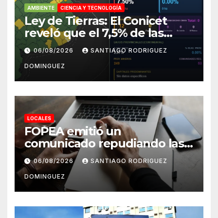
AMBIENTE
CIENCIA Y TECNOLOGÍA
Ley de Tierras: El Conicet
reveló que el 7,5% de las
tierras rurales de Mar del
06/08/2026
SANTIAGO RODRIGUEZ
Plata pertenecen a
DOMINGUEZ
extranjeros
LOCALES
FOPEA emitió un
comunicado repudiando las
cuentas pseudo periodísticas
06/08/2026
SANTIAGO RODRIGUEZ
de Instagram en Mar del
DOMINGUEZ
Plata