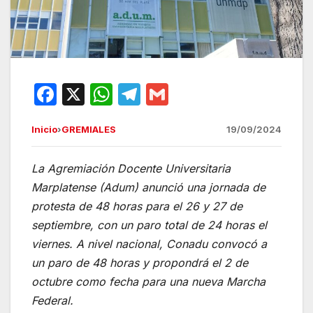
F
X
W
T
G
a
h
el
m
Inicio
›
GREMIALES
19/09/2024
c
at
e
ail
e
s
gr
La Agremiación Docente Universitaria
b
A
a
Marplatense (Adum) anunció una jornada de
o
p
m
protesta de 48 horas para el 26 y 27 de
o
p
septiembre, con un paro total de 24 horas el
viernes. A nivel nacional, Conadu convocó a
k
un paro de 48 horas y propondrá el 2 de
octubre como fecha para una nueva Marcha
Federal.