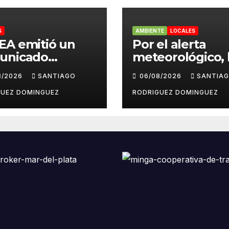
S
AMBIENTE
LOCALES
EA emitió un
Por el alerta
unicado
meteorológico, 
diando las
centrales sindic
8/2026
SANTIAGO
06/08/2026
SANTIA
ntas pseudo
suspendieron la
odísticas de
convocatoria co
GUEZ DOMINGUEZ
RODRIGUEZ DOMINGUEZ
agram en Mar
la Ley de Tierra
Plata
Mar del Plata