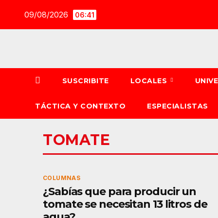
Saltar
09/08/2026
06:41
al
contenido
SUSCRIBITE
LOCALES
UNIV
TÁCTICA Y CONTEXTO
ESPECIALISTAS
TOMATE
COLUMNAS
¿Sabías que para producir un
tomate se necesitan 13 litros de
agua?