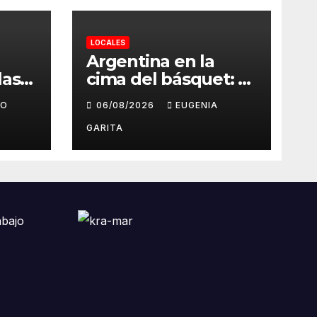
LOCALES
Argentina en la
las
cima del básquet: el
ales
camino invicto, el
GO
06/08/2026
EUGENIA
esfuerzo familiar y
ntra
la jugada que valió
GARITA
s en
un Mundial