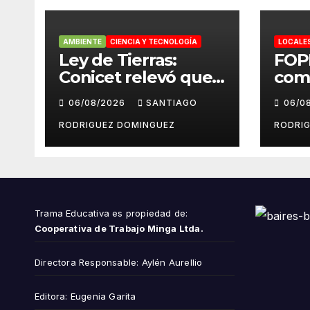
AMBIENTE
CIENCIA Y TECNOLOGÍA
LOCALE
Ley de Tierras:
FOP
Conicet relevó que
com
el 7,5% de las tierras
repu
06/08/2026
SANTIAGO
06/0
rurales de Mar del
cue
Plata pertenecen a
peri
RODRIGUEZ DOMINGUEZ
RODRI
extranjeros
Inst
del 
Trama Educativa es propiedad de:
Cooperativa de Trabajo Minga Ltda.
Directora Responsable: Aylén Aurellio
Editora: Eugenia Garita