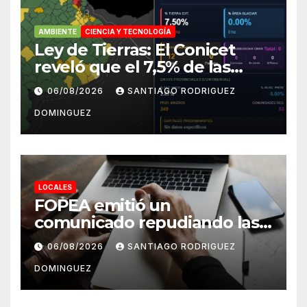
AMBIENTE
CIENCIA Y TECNOLOGÍA
Ley de Tierras: El Conicet
reveló que el 7,5% de las
tierras rurales de Mar del
06/08/2026
SANTIAGO RODRIGUEZ
Plata pertenecen a
DOMINGUEZ
extranjeros
LOCALES
FOPEA emitió un
comunicado repudiando las
cuentas pseudo periodísticas
06/08/2026
SANTIAGO RODRIGUEZ
de Instagram en Mar del
DOMINGUEZ
Plata