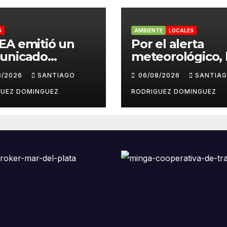
S
AMBIENTE
LOCALES
EA emitió un
Por el alerta
unicado
meteorológico, 
diando las
centrales sindic
8/2026
SANTIAGO
06/08/2026
SANTIA
ntas pseudo
suspendieron la
odísticas de
convocatoria co
GUEZ DOMINGUEZ
RODRIGUEZ DOMINGUEZ
agram en Mar
la Ley de Tierra
Plata
Mar del Plata