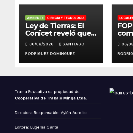
AMBIENTE
CIENCIA Y TECNOLOGÍA
LOCALE
Ley de Tierras: El
FOP
Conicet reveló que
com
el 7,5% de las tierras
repu
06/08/2026
SANTIAGO
06/0
rurales de Mar del
cue
Plata pertenecen a
peri
RODRIGUEZ DOMINGUEZ
RODRI
extranjeros
Inst
del 
Trama Educativa es propiedad de:
Cooperativa de Trabajo Minga Ltda.
Directora Responsable: Aylén Aurellio
Editora: Eugenia Garita