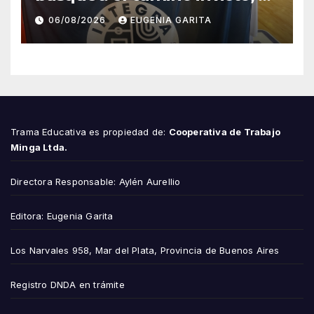
esfuerzo familiar y la jugada
06/08/2026
EUGENIA GARITA
que valió un Mundial
Trama Educativa es propiedad de:
Cooperativa de Trabajo
Minga Ltda.
Directora Responsable: Aylén Aurellio
Editora: Eugenia Garita
Los Narvales 958, Mar del Plata, Provincia de Buenos Aires
Registro DNDA en trámite