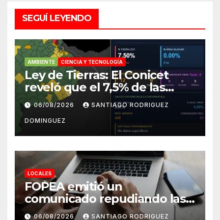
SEGUÍ LEYENDO
AMBIENTE
CIENCIA Y TECNOLOGÍA
Ley de Tierras: El Conicet
reveló que el 7,5% de las
tierras rurales de Mar del
06/08/2026
SANTIAGO RODRIGUEZ
Plata pertenecen a
DOMINGUEZ
extranjeros
LOCALES
FOPEA emitió un
comunicado repudiando las
cuentas pseudo periodísticas
06/08/2026
SANTIAGO RODRIGUEZ