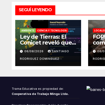
SEGUÍ LEYENDO
AMBIENTE
CIENCIA Y TECNOLOGÍA
LOCALE
Ley de Tierras: El
FOP
Conicet reveló que
com
el 7,5% de las tierras
repu
06/08/2026
SANTIAGO
06/
rurales de Mar del
cue
Plata pertenecen a
peri
RODRIGUEZ DOMINGUEZ
RODRI
extranjeros
Inst
del 
Trama Educativa es propiedad de:
Cooperativa de Trabajo Minga Ltda.