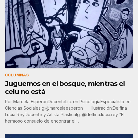
COLUMNAS
Juguemos en el bosque, mientras el
celu no está
Por Marcela EsperónDocenteLic. en PsicologíaEspecialista en
Ciencias SocialesIg:@marcelaesperon Ilustración:Delfina
Lucia ReyDocente y Artista PlásticaIg: @delfina.lucia.rey “El
hermoso consuelo de encontrar el…