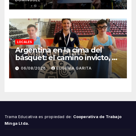
Mar del Plata
LOCALES
Argentina en la cima del
básquet: el camino invicto, el
esfuerzo familiar y la jugada
06/08/2026
EUGENIA GARITA
que valió un Mundial
Trama Educativa es propiedad de:
Cooperativa de Trabajo
Minga Ltda.