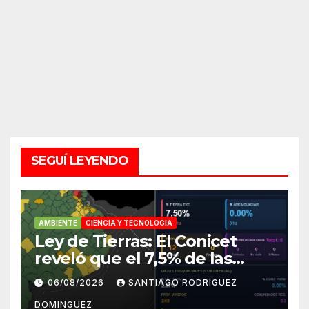
SEGUÍ LEYENDO
AMBIENTE
CIENCIA Y TECNOLOGÍA
Ley de Tierras: El Conicet
reveló que el 7,5% de las
tierras rurales de Mar del
06/08/2026
SANTIAGO RODRIGUEZ
Plata pertenecen a
DOMINGUEZ