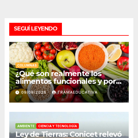
SEGUÍ LEYENDO
COLUMNAS
¿Qué son realmente los
alimentos funcionales y por
qué es importante
09/08/2026
TRAMAEDUCATIVA
incorporarlos en tu dieta?
AMBIENTE
CIENCIA Y TECNOLOGÍA
Ley de Tierras: Conicet relevó