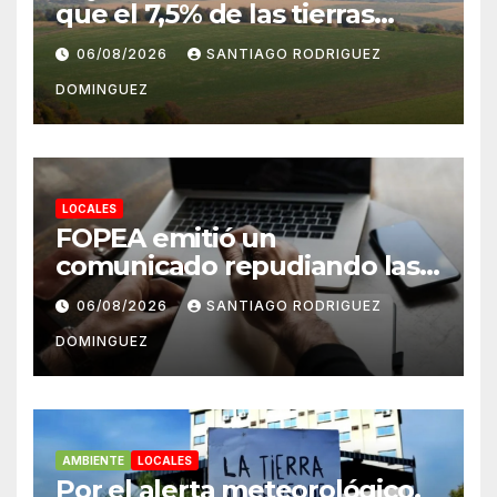
que el 7,5% de las tierras
rurales de Mar del Plata
06/08/2026
SANTIAGO RODRIGUEZ
pertenecen a extranjeros
DOMINGUEZ
LOCALES
FOPEA emitió un
comunicado repudiando las
cuentas pseudo periodísticas
06/08/2026
SANTIAGO RODRIGUEZ
de Instagram en Mar del
DOMINGUEZ
Plata
AMBIENTE
LOCALES
Por el alerta meteorológico,