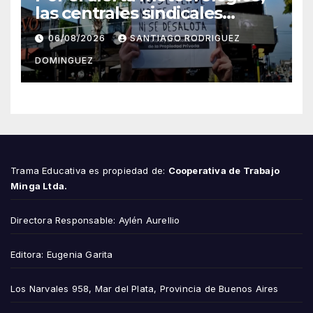
las centrales sindicales
suspendieron la convocatoria
06/08/2026
SANTIAGO RODRIGUEZ
contra la Ley de Tierras en
DOMINGUEZ
Mar del Plata
Trama Educativa es propiedad de:
Cooperativa de Trabajo
Minga Ltda.
Directora Responsable: Aylén Aurellio
Editora: Eugenia Garita
Los Narvales 958, Mar del Plata, Provincia de Buenos Aires