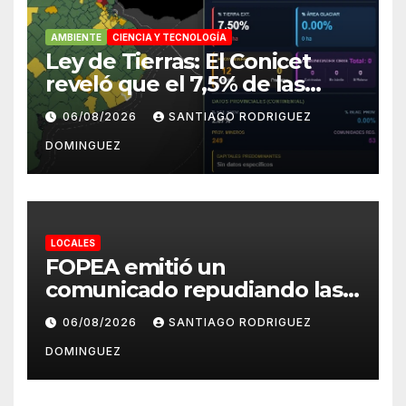
AMBIENTE
CIENCIA Y TECNOLOGÍA
Ley de Tierras: El Conicet
reveló que el 7,5% de las
tierras rurales de Mar del
06/08/2026
SANTIAGO RODRIGUEZ
Plata pertenecen a
DOMINGUEZ
extranjeros
LOCALES
FOPEA emitió un
comunicado repudiando las
cuentas pseudo periodísticas
06/08/2026
SANTIAGO RODRIGUEZ
de Instagram en Mar del
DOMINGUEZ
Plata