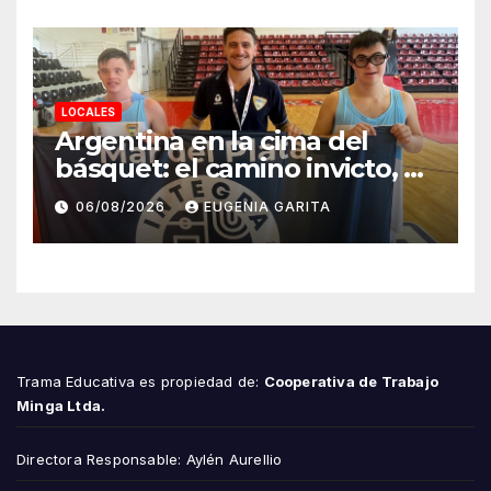
LOCALES
Argentina en la cima del
básquet: el camino invicto, el
esfuerzo familiar y la jugada
06/08/2026
EUGENIA GARITA
que valió un Mundial
Trama Educativa es propiedad de:
Cooperativa de Trabajo
Minga Ltda.
Directora Responsable: Aylén Aurellio