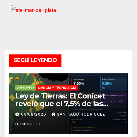
SEGUÍ LEYENDO
AMBIENTE
CIENCIA Y TECNOLOGÍA
Ley de Tierras: El Conicet
reveló que el 7,5% de las
tierras rurales de Mar del
06/08/2026
SANTIAGO RODRIGUEZ
Plata pertenecen a
DOMINGUEZ
extranjeros