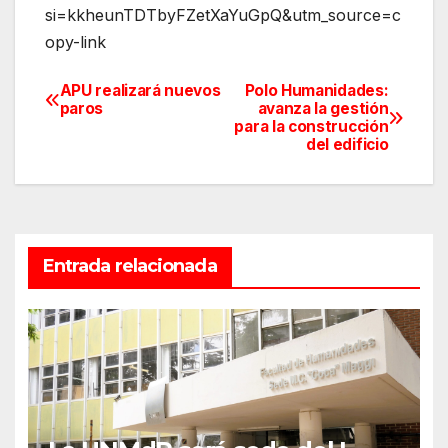
si=kkheunTDTbyFZetXaYuGpQ&utm_source=c
opy-link
APU realizará nuevos
Polo Humanidades:
Navegación
paros
avanza la gestión
para la construcción
de
del edificio
entradas
Entrada relacionada