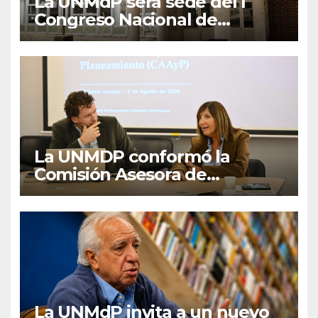
La UNMdP será sede del I
Congreso Nacional de
Lengua Inglesa
La UNMDP conformó la
Comisión Asesora de
Autoevaluación y
Planeamiento
La UNMdP invita a un nuevo