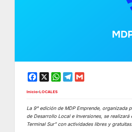
F
X
W
T
G
a
h
el
m
Inicio
›
LOCALES
c
at
e
ail
e
s
gr
La 9° edición de MDP Emprende, organizada por
b
A
a
de Desarrollo Local e Inversiones, se realizará 
o
p
m
Terminal Sur” con actividades libres y gratuitas