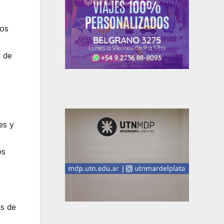
ros
d de
es y
os
os de