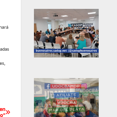
inará
ladas
es,
ben
go”