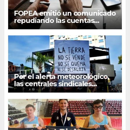
FOPEA emitió un comunicado
repudiando las cuentas
pseudo periodísticas de
Instagram en Mar del Plata
Por el alerta meteorológico,
las centrales sindicales
suspendieron la convocatoria
contra la Ley de Tierras en
Mar del Plata