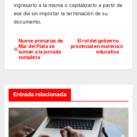
ingresarlo a la misma o capitalizarlo a partir de
ese día sin importar la terminación de su
documento.
Nueve primarias de
El rol del gobierno
Navegación
Mar del Plata se
provincial en materia
suman a la jornada
educativa
de
completa
entradas
Entrada relacionada