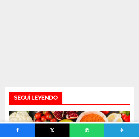
SEGUÍ LEYENDO
f
𝕏
✆
✈
COLUMNAS