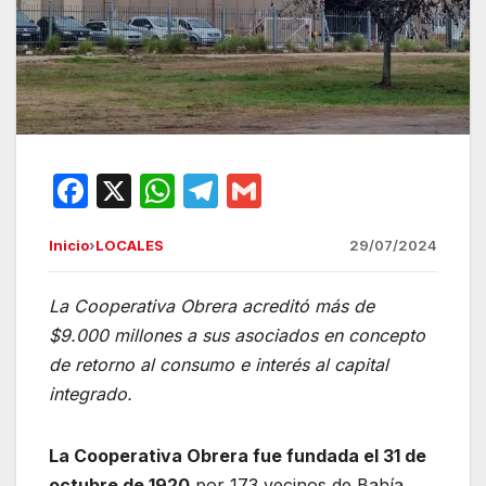
F
X
W
T
G
a
h
el
m
Inicio
›
LOCALES
29/07/2024
c
at
e
ail
e
s
gr
La Cooperativa Obrera acreditó más de
b
A
a
$9.000 millones a sus asociados en concepto
o
p
m
de retorno al consumo e interés al capital
o
p
integrado.
k
La Cooperativa Obrera fue fundada el 31 de
octubre de 1920
por 173 vecinos de Bahía