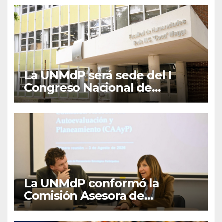
La UNMdP será sede del I
Congreso Nacional de
Lengua Inglesa
La UNMdP conformó la
Comisión Asesora de
Autoevaluación y
Planeamiento