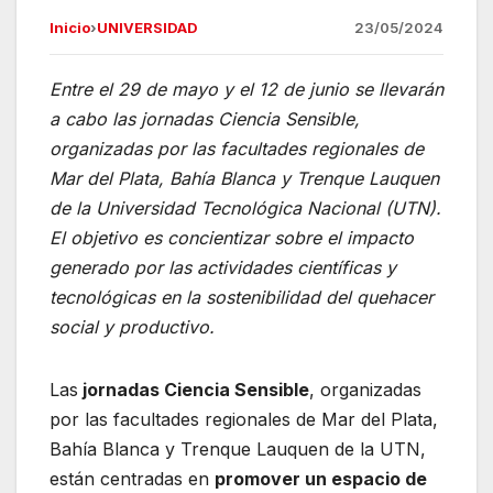
a
h
el
m
Inicio
›
UNIVERSIDAD
23/05/2024
c
at
e
ail
e
s
gr
Entre el 29 de mayo y el 12 de junio se llevarán
b
A
a
a cabo las jornadas Ciencia Sensible,
o
p
m
organizadas por las facultades regionales de
o
p
Mar del Plata, Bahía Blanca y Trenque Lauquen
de la Universidad Tecnológica Nacional (UTN).
k
El objetivo es concientizar sobre el impacto
generado por las actividades científicas y
tecnológicas en la sostenibilidad del quehacer
social y productivo.
Las
jornadas Ciencia Sensible
, organizadas
por las facultades regionales de Mar del Plata,
Bahía Blanca y Trenque Lauquen de la UTN,
están centradas en
promover un espacio de