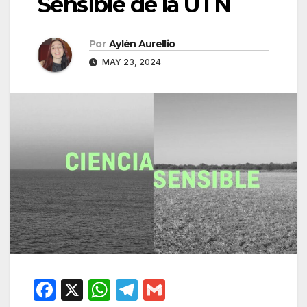
Sensible de la UTN
Por
Aylén Aurellio
MAY 23, 2024
F
X
W
T
G