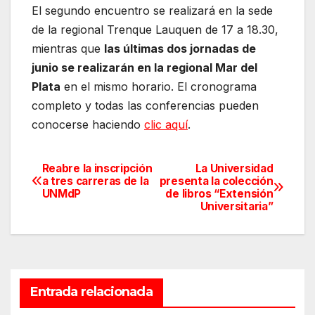
El segundo encuentro se realizará en la sede
de la regional Trenque Lauquen de 17 a 18.30,
mientras que
las últimas dos jornadas de
junio se realizarán en la regional Mar del
Plata
en el mismo horario. El cronograma
completo y todas las conferencias pueden
conocerse haciendo
clic aquí
.
Reabre la inscripción
La Universidad
Navegación
a tres carreras de la
presenta la colección
UNMdP
de libros “Extensión
de
Universitaria”
entradas
Entrada relacionada