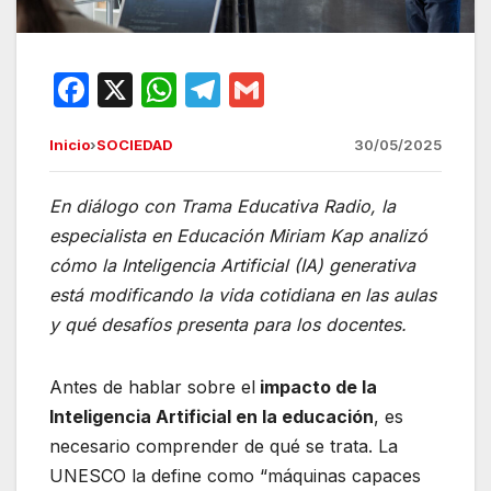
F
X
W
T
G
a
h
el
m
Inicio
›
SOCIEDAD
30/05/2025
c
at
e
ail
e
s
gr
En diálogo con Trama Educativa Radio, la
b
A
a
especialista en Educación Miriam Kap analizó
o
p
m
cómo la Inteligencia Artificial (IA) generativa
o
p
está modificando la vida cotidiana en las aulas
y qué desafíos presenta para los docentes.
k
Antes de hablar sobre el
impacto de la
Inteligencia Artificial en la educación
, es
necesario comprender de qué se trata. La
UNESCO la define como “máquinas capaces