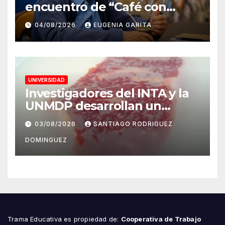
encuentro de “Café con
graduados/as”
04/08/2026
EUGENIA GARITA
UNIVERSIDAD
Investigadores del INTA y la
UNMDP desarrollan un
envase biodegradable que
03/08/2026
SANTIAGO RODRIGUEZ
conserva la calidad de la
DOMINGUEZ
carne vacuna
Trama Educativa es propiedad de:
Cooperativa de Trabajo