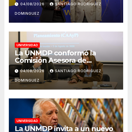
emprendedora del mundo
04/08/2026
SANTIAGO RODRIGUEZ
por transformar
DOMINGUEZ
investigación en innovación
agrícola
UNIVERSIDAD
La UNMDP conformó la
Comisión Asesora de
Autoevaluación y
04/08/2026
SANTIAGO RODRIGUEZ
Planeamiento
DOMINGUEZ
UNIVERSIDAD
La UNMDP invita a un nuevo