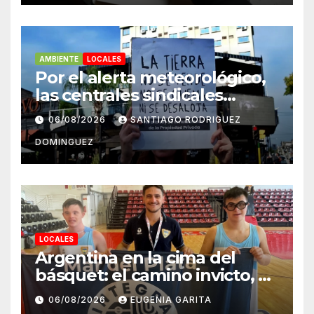
AMBIENTE
LOCALES
Por el alerta meteorológico,
las centrales sindicales
suspendieron la convocatoria
06/08/2026
SANTIAGO RODRIGUEZ
contra la Ley de Tierras en
DOMINGUEZ
Mar del Plata
LOCALES
Argentina en la cima del
básquet: el camino invicto, el
esfuerzo familiar y la jugada
06/08/2026
EUGENIA GARITA
que valió un Mundial