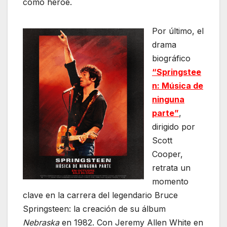
como héroe.
Por último, el
drama
biográfico
“Springstee
n: Música de
ninguna
parte”
,
dirigido por
Scott
Cooper,
retrata un
momento
clave en la carrera del legendario Bruce
Springsteen: la creación de su álbum
Nebraska
en 1982. Con Jeremy Allen White en