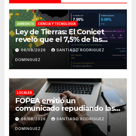
AMBIENTE
CIENCIA Y TECNOLOGÍA
Ley de Tierras: El Conicet
reveló que el 7,5% de las
tierras rurales de Mar del
06/08/2026
SANTIAGO RODRIGUEZ
Plata pertenecen a
DOMINGUEZ
extranjeros
LOCALES
FOPEA emitió un
comunicado repudiando las
cuentas pseudo periodísticas
06/08/2026
SANTIAGO RODRIGUEZ
de Instagram en Mar del
DOMINGUEZ
Plata