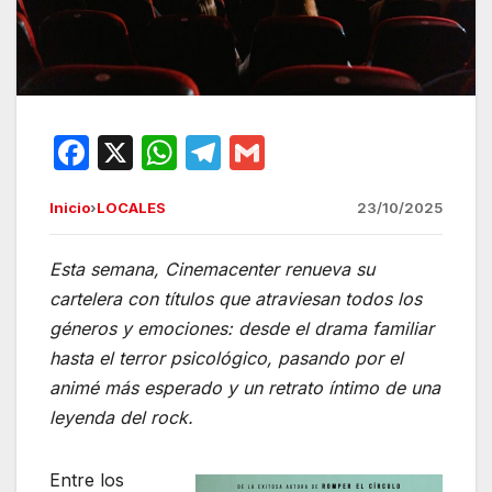
F
X
W
T
G
a
h
el
m
Inicio
›
LOCALES
23/10/2025
c
at
e
ail
e
s
gr
Esta semana, Cinemacenter renueva su
b
A
a
cartelera con títulos que atraviesan todos los
o
p
m
géneros y emociones: desde el drama familiar
o
p
hasta el terror psicológico, pasando por el
animé más esperado y un retrato íntimo de una
k
leyenda del rock.
Entre los