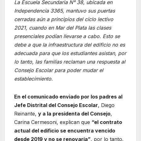
La Escuela Secundaria N° 38, ubicada en
b
A
a
Independencia 3365, mantuvo sus puertas
o
p
m
cerradas aún a principios del ciclo lectivo
o
p
2021, cuando en Mar del Plata las clases
presenciales podían llevarse a cabo. Esto se
k
debe a que la infraestructura del edificio no es
adecuada para que los estudiantes asistan, por
lo tanto, las familias reclaman una respuesta al
Consejo Escolar para poder mudar el
establecimiento.
En el comunicado enviado por los padres al
Jefe Distrital del Consejo Escolar
, Diego
Reinante,
y a la presidenta del Consejo
,
Carina Cermesoni, explican que
“el contrato
actual del edificio se encuentra vencido
desde 2019 y no se renovaría”
, por lo tanto,