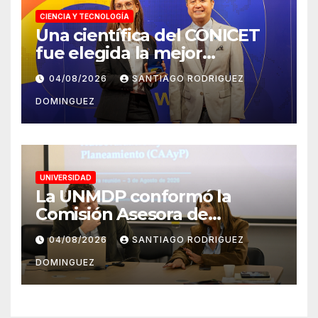
CIENCIA Y TECNOLOGÍA
Una científica del CONICET
fue elegida la mejor
emprendedora del mundo
04/08/2026
SANTIAGO RODRIGUEZ
por transformar
DOMINGUEZ
investigación en innovación
agrícola
UNIVERSIDAD
La UNMDP conformó la
Comisión Asesora de
Autoevaluación y
04/08/2026
SANTIAGO RODRIGUEZ
Planeamiento
DOMINGUEZ