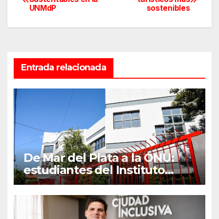
UNMdP
sostenibles
de
entradas
Entrada relacionada
De Mar del Plata a la ONU:
estudiantes del Instituto
Juvenilia representarán a la
Argentina en el mayor
Modelo de Naciones Unidas
del mundo