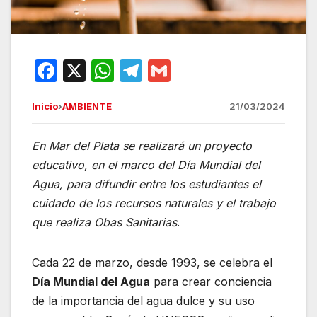
F
X
W
T
G
a
h
el
m
Inicio
›
AMBIENTE
21/03/2024
c
at
e
ail
e
s
gr
En Mar del Plata se realizará un proyecto
b
A
a
educativo, en el marco del Día Mundial del
o
p
m
Agua, para difundir entre los estudiantes el
o
p
cuidado de los recursos naturales y el trabajo
que realiza Obas Sanitarias
k
.
Cada 22 de marzo, desde 1993, se celebra el
Día Mundial del Agua
para crear conciencia
de la importancia del agua dulce y su uso