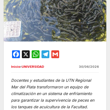
F
X
W
T
G
a
h
el
m
Inicio
›
UNIVERSIDAD
30/06/2026
c
at
e
ail
e
s
gr
Docentes y estudiantes de la UTN Regional
b
A
a
Mar del Plata transformaron un equipo de
o
p
m
climatización en un sistema de enfriamiento
o
p
para garantizar la supervivencia de peces en
los tanques de acuicultura de la Facultad.
k