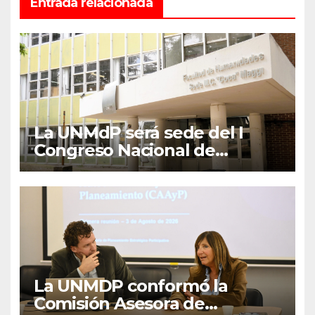
Entrada relacionada
La UNMdP será sede del I
Congreso Nacional de
Lengua Inglesa
La UNMDP conformó la
Comisión Asesora de