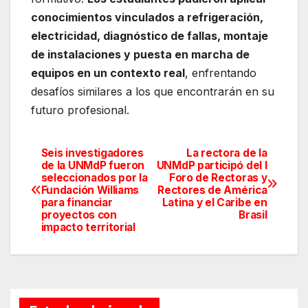
conocimientos vinculados a refrigeración,
electricidad, diagnóstico de fallas, montaje
de instalaciones y puesta en marcha de
equipos en un contexto real
, enfrentando
desafíos similares a los que encontrarán en su
futuro profesional.
Seis investigadores
La rectora de la
Navegación
de la UNMdP fueron
UNMdP participó del I
seleccionados por la
Foro de Rectoras y
de
Fundación Williams
Rectores de América
para financiar
Latina y el Caribe en
entradas
proyectos con
Brasil
impacto territorial