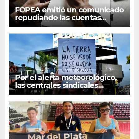
FOPEA emitió un comunicado
repudiando las cuentas
pseudo periodísticas de
Instagram en Mar del Plata
Por el alerta meteorológico,
las centrales sindicales
suspendieron la convocatoria
contra la Ley de Tierras en
Mar del Plata