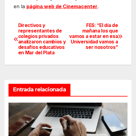
en la
página web de Cinemacenter
.
Directivos y
FES: “El día de
Navegación
representantes de
mañana los que
colegios privados
vamos a estar en esa
de
analizaron cambios y
Universidad vamos a
desafíos educativos
ser nosotros”
entradas
en Mar del Plata
Entrada relacionada