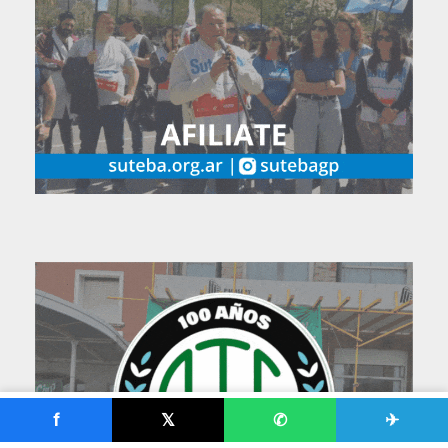
f
𝕏
✆
✈