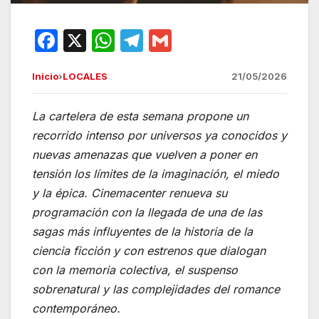
F
X
W
T
G
a
h
el
m
Inicio
›
LOCALES
21/05/2026
c
at
e
ail
e
s
gr
La cartelera de esta semana propone un
b
A
a
recorrido intenso por universos ya conocidos y
o
p
m
nuevas amenazas que vuelven a poner en
o
p
tensión los límites de la imaginación, el miedo
y la épica. Cinemacenter renueva su
k
programación con la llegada de una de las
sagas más influyentes de la historia de la
ciencia ficción y con estrenos que dialogan
con la memoria colectiva, el suspenso
sobrenatural y las complejidades del romance
contemporáneo.