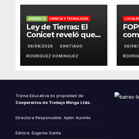
AMBIENTE
CIENCIA Y TECNOLOGÍA
LOCALE
Ley de Tierras: El
FOP
Conicet reveló que
com
el 7,5% de las tierras
repu
06/08/2026
SANTIAGO
06/08
rurales de Mar del
cue
Plata pertenecen a
peri
RODRIGUEZ DOMINGUEZ
RODRI
extranjeros
Inst
del 
Trama Educativa es propiedad de:
Cooperativa de Trabajo Minga Ltda.
Directora Responsable: Aylén Aurellio
Editora: Eugenia Garita