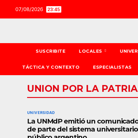
Saltar
07/08/2026
23:45
al
contenido
SUSCRIBITE
LOCALES
UNIVE
TÁCTICA Y CONTEXTO
ESPECIALISTAS
UNION POR LA PATRIA
UNIVERSIDAD
La UNMdP emitió un comunicad
de parte del sistema universitario
público argentino