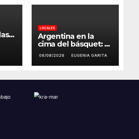
LOCALES
las
Argentina en la
ales
cima del básquet: el
camino invicto, el
06/08/2026
EUGENIA GARITA
ntra
esfuerzo familiar y
s en
la jugada que valió
un Mundial