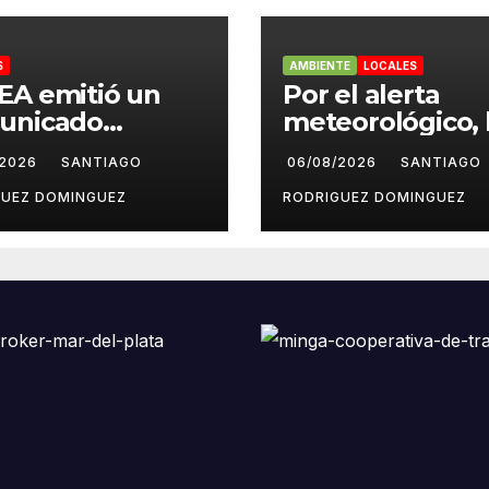
S
AMBIENTE
LOCALES
EA emitió un
Por el alerta
unicado
meteorológico, 
diando las
centrales sindic
/2026
SANTIAGO
06/08/2026
SANTIAGO
ntas pseudo
suspendieron la
odísticas de
convocatoria co
GUEZ DOMINGUEZ
RODRIGUEZ DOMINGUEZ
agram en Mar
la Ley de Tierra
Plata
Mar del Plata