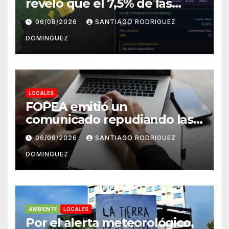
reveló que el 7,5% de las
tierras rurales de Mar del
06/08/2026
SANTIAGO RODRIGUEZ
Plata pertenecen a
DOMINGUEZ
extranjeros
LOCALES
FOPEA emitió un
comunicado repudiando las
cuentas pseudo periodísticas
06/08/2026
SANTIAGO RODRIGUEZ
de Instagram en Mar del
DOMINGUEZ
Plata
AMBIENTE
LOCALES
Por el alerta meteorológico,