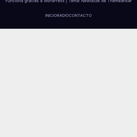
Funciona gracias a WordPress
|
Tema:
Newsbulk
de
Themeansar
INICIO
RADIO
CONTACTO