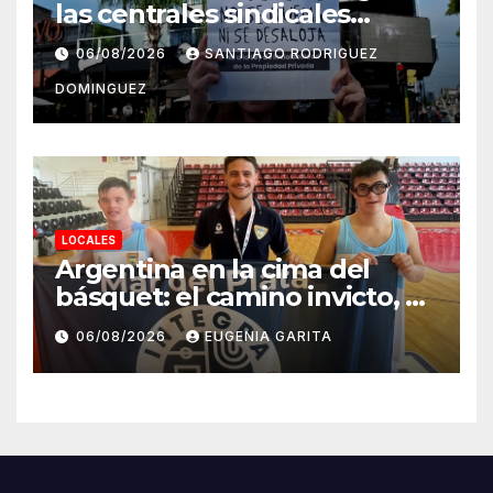
las centrales sindicales
suspendieron la convocatoria
06/08/2026
SANTIAGO RODRIGUEZ
contra la Ley de Tierras en
DOMINGUEZ
Mar del Plata
LOCALES
Argentina en la cima del
básquet: el camino invicto, el
esfuerzo familiar y la jugada
06/08/2026
EUGENIA GARITA
que valió un Mundial